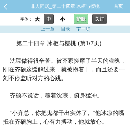
非人同居_第二十四章 冰柜与樱桃
首页
大
中
小
护眼
关灯
字体：
上一章
目录
下一页
第二十四章 冰柜与樱桃 (第1/7页)
沈琮做得很辛苦。被齐家搓摩了半天的魂魄，
刚在齐硕这缓解过来，就被抱着干，而且还要一
刻不停监听对方的心跳。
齐硕不说话，箍着沈琮，俯身猛冲。
“小齐总，你把鬼都干出实体了。”他冰凉的嘴
抵在齐硕胸上，心有力搏动，他就放心。