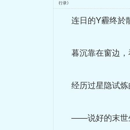
行录》
连日的Y霾终於散
暮沉靠在窗边，看
经历过星隐试炼的
——说好的末世生