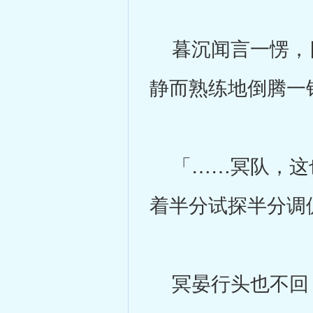
暮沉闻言一愣，目
静而熟练地倒腾一
「……冥队，这也
着半分试探半分调
冥晏行头也不回：