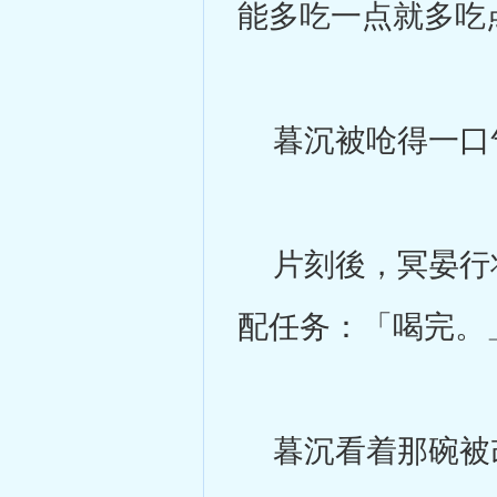
能多吃一点就多吃
暮沉被呛得一口气
片刻後，冥晏行将
配任务：「喝完。
暮沉看着那碗被改