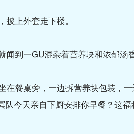
，披上外套走下楼。
闻到一GU混杂着营养块和浓郁汤
在餐桌旁，一边拆营养块包装，一
冥队今天亲自下厨安排你早餐？这福