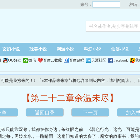
账号：
密码
玄幻小说
耽美小说
网游小说
科幻小说
仙侠小说
网
QQ好友
微信
百度云收藏
百度贴吧
天涯社区
Facebook
我
，可能是我撩来的！》「※本作品未来章节将包含限制级内容，请斟酌阅读。」
【第二十二章余温未尽】
一章
返回目录
下一页
加入
突破只能靠双修
,
我都在你身边
,
杀红眼之前
,
《暮色行光：这光，可能是
固定每
,
男妓李水
,
一路晴雨
,
这扇门知道的太多了
,
魔女的故事书
,
我的