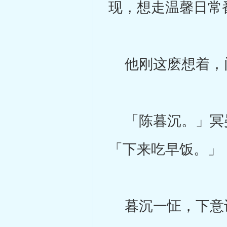
现，想走温馨日常
他刚这麽想着，
「陈暮沉。」冥晏
「下来吃早饭。」
暮沉一怔，下意识