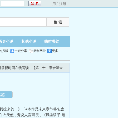
：
用户注册
历史小说
其他小说
临时书架
的搜狐
一键分享
复制网址
更多
目前暂时固在线阅读
- 【第二十二章余温未
翻页
夜间
书签
我撩来的！》「※本作品未来章节将包含
白衣天使
,
鬼说人言可畏
,
《风尘骄子·暗