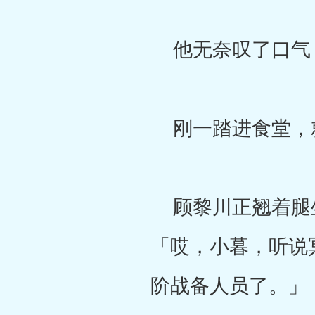
他无奈叹了口气
刚一踏进食堂，就
顾黎川正翘着腿坐
「哎，小暮，听说
阶战备人员了。」