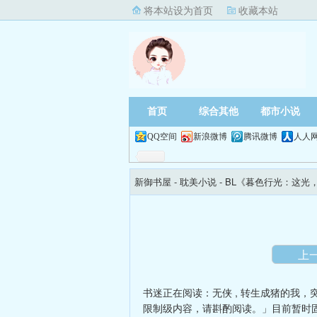
将本站设为首页
收藏本站
首页
综合其他
都市小说
QQ空间
新浪微博
腾讯微博
人人
新御书屋
- 耽美小说 -
BL《暮色行光：这光
尽】
上
书迷正在阅读：
无侠
,
转生成猪的我，
限制级内容，请斟酌阅读。」目前暂时