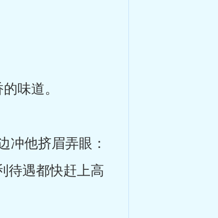
香的味道。
边冲他挤眉弄眼：
利待遇都快赶上高