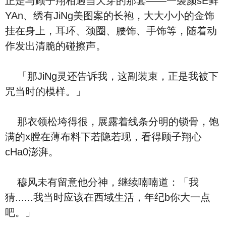
正是与顾子翔相遇当天穿的那套——一袭颜sE鲜
YAn、绣有JiNg美图案的长袍，大大小小的金饰
挂在身上，耳环、颈圈、腰饰、手饰等，随着动
作发出清脆的碰擦声。
「那JiNg灵还告诉我，这副装束，正是我被下
咒当时的模样。」
那衣领松垮得很，展露着线条分明的锁骨，饱
满的x膛在薄布料下若隐若现，看得顾子翔心
cHa0澎湃。
穆风未有留意他分神，继续喃喃道：「我
猜......我当时应该在西域生活，年纪b你大一点
吧。」