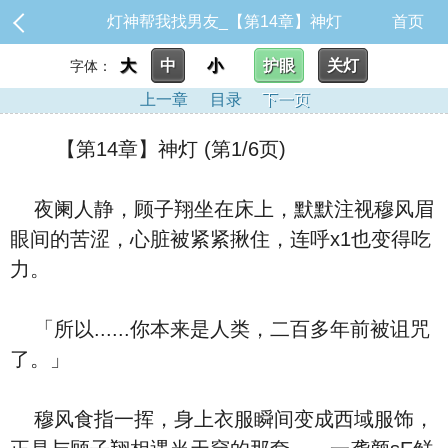
灯神帮我找男友_【第14章】神灯
首页
大
中
小
护眼
关灯
字体：
上一章
目录
下一页
【第14章】神灯 (第1/6页)
夜阑人静，顾子翔坐在床上，默默注视穆风眉
眼间的苦涩，心脏被紧紧揪住，连呼x1也变得吃
力。
「所以......你本来是人类，二百多年前被诅咒
了。」
穆风食指一挥，身上衣服瞬间变成西域服饰，