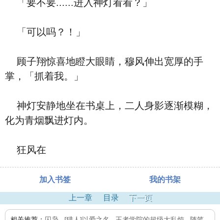
「要不要......进入神灯看看？」
「可以吗？！」
顾子翔惊喜地瞪大眼睛，穆风伸出宽厚的手
掌，「抓着我。」
神灯安静地坐在书桌上，二人身影逐渐模糊，
化为青烟飘进灯内。
狂风在
加入书签
我的书架
上一章
目录
下一页
相关推荐：
囚枭
,
[猎人]以爱之名
,
王者学院的超级大乱炖
,
随笔
,