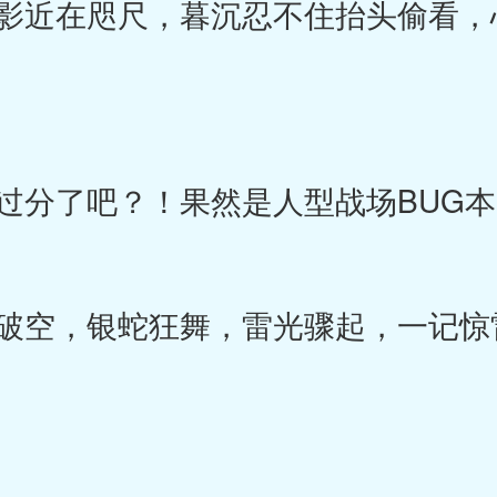
近在咫尺，暮沉忍不住抬头偷看，
分了吧？！果然是人型战场BUG本
空，银蛇狂舞，雷光骤起，一记惊