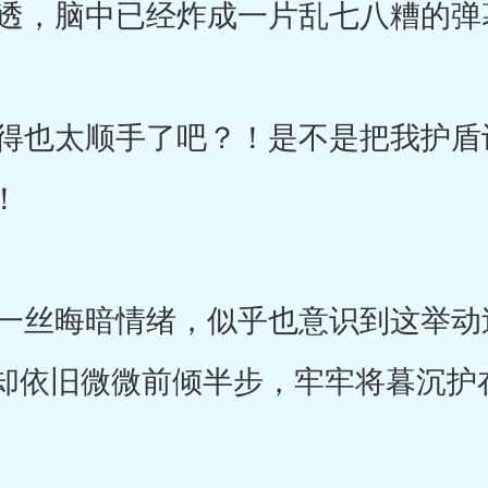
透，脑中已经炸成一片乱七八糟的弹
也太顺手了吧？！是不是把我护盾
！
丝晦暗情绪，似乎也意识到这举动
却依旧微微前倾半步，牢牢将暮沉护