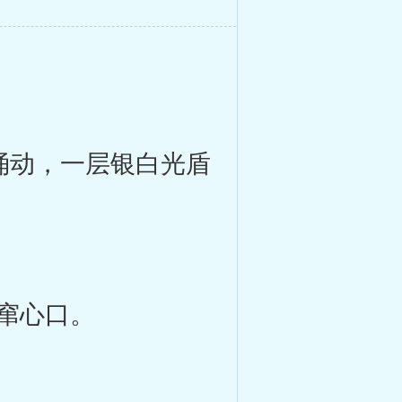
涌动，一层银白光盾
窜心口。