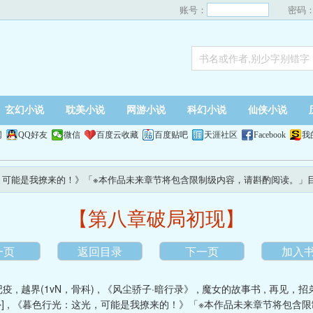
账号：
密码
玄幻小说
耽美小说
网游小说
科幻小说
仙侠小说
网
QQ好友
微信
百度云收藏
百度贴吧
天涯社区
Facebook
我
，可能是我撩来的！》「※本作品未来章节将包含限制级内容，请斟酌阅读。」
【第八章破局初现】
一页
返回目录
下一页
加入
记疫
,
越界(1vN，骨科)
,
《风尘骄子·暗行录》
,
魔女的故事书
,
再见，招
]
,
《暮色行光：这光，可能是我撩来的！》「※本作品未来章节将包含