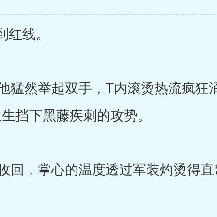
到红线。
猛然举起双手，T内滚烫热流疯狂
生生挡下黑藤疾刺的攻势。
回，掌心的温度透过军装灼烫得直