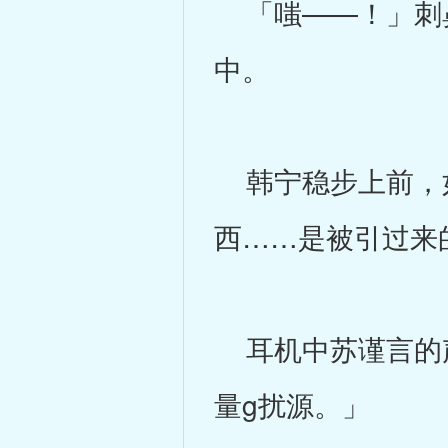
「嗤——！」刺鼻
中。
韩宁稳步上前，如
西……是被引过来
耳机中苏谨言的声
量g扰源。」