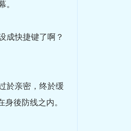
幕。
设成快捷键了啊？
过於亲密，终於缓
在身後防线之内。