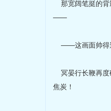
那宽阔笔挺的背影
——
——这画面帅得过
冥晏行长鞭再度破
焦炭！