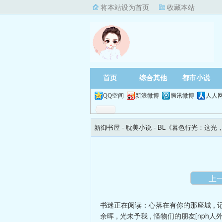
将本站设为首页
收藏本站
首页
综合其他
都市小说
QQ空间
新浪微博
腾讯微博
人人
新御书屋
- 耽美小说 -
BL《暮色行光：这光
上
书迷正在阅读：
心落在有你的那座城
,
余晖
,
光未予我
,
怪物们的朋友[nph人外