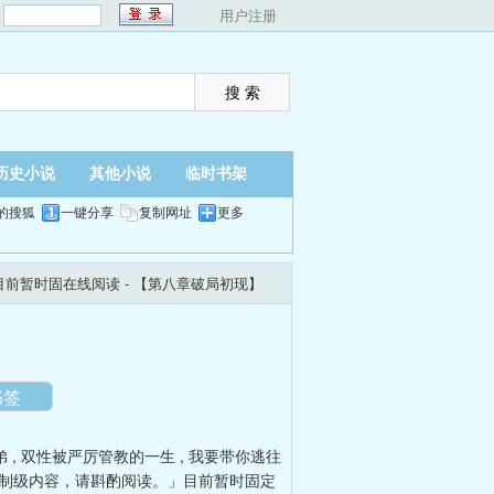
：
用户注册
历史小说
其他小说
临时书架
的搜狐
一键分享
复制网址
更多
目前暂时固在线阅读
- 【第八章破局初现】
翻页
夜间
书签
弟
,
双性被严厉管教的一生
,
我要带你逃往
限制级内容，请斟酌阅读。」目前暂时固定