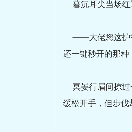
暮沉耳尖当场红
——大佬您这护得
还一键秒开的那种
冥晏行眉间掠过一
缓松开手，但步伐