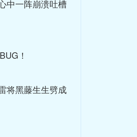
心中一阵崩溃吐槽
BUG！
雷将黑藤生生劈成