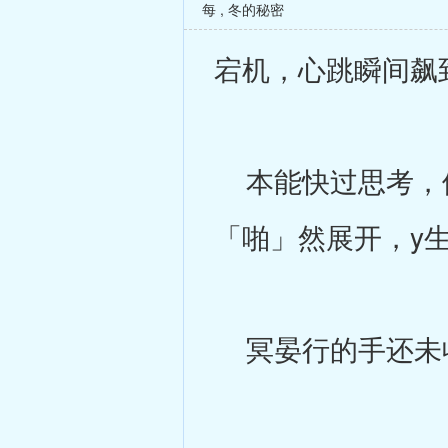
每
,
冬的秘密
宕机，心跳瞬间飙
本能快过思考，他
「啪」然展开，y
冥晏行的手还未收