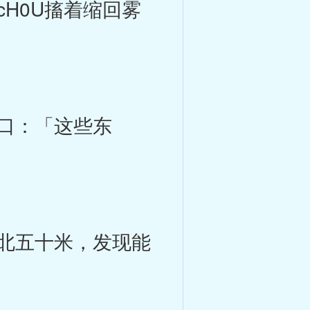
H0U搐着缩回雾
口：「这些东
北五十米，发现能