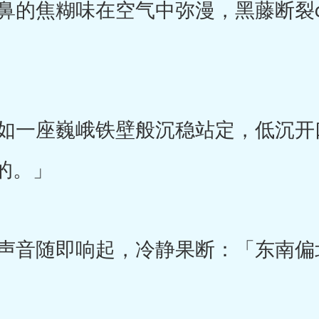
的焦糊味在空气中弥漫，黑藤断裂c
一座巍峨铁壁般沉稳站定，低沉开
的。」
音随即响起，冷静果断：「东南偏