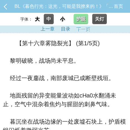
BL《暮色行光：这光，可能是我撩来的！》「※本作品未来章节将包含限制级内容，请斟酌阅读。」目前暂时固_【第十六章雾隐裂光】
首页
大
中
小
护眼
关灯
字体：
上一章
目录
下一页
【第十六章雾隐裂光】 (第1/5页)
黎明破晓，战场尚未平息。
经过一夜鏖战，南部废城已成断壁残垣。
地面残留的异变能量波动如cHa0水翻涌未
止，空气中混杂着焦灼与腥甜的刺鼻气味。
暮沉坐在战场边缘的一处废墟石块上，护盾模