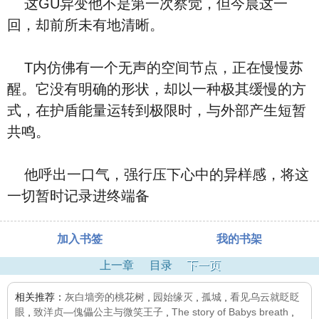
这GU异变他不是第一次察觉，但今晨这一
回，却前所未有地清晰。
T内仿佛有一个无声的空间节点，正在慢慢苏
醒。它没有明确的形状，却以一种极其缓慢的方
式，在护盾能量运转到极限时，与外部产生短暂
共鸣。
他呼出一口气，强行压下心中的异样感，将这
一切暂时记录进终端备
加入书签
我的书架
上一章
目录
下一页
相关推荐：
灰白墙旁的桃花树
,
园始缘灭
,
孤城
,
看见乌云就眨眨
眼
,
致洋贞—傀儡公主与微笑王子
,
The story of Babys breath
,