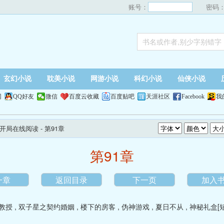
账号：
密码
玄幻小说
耽美小说
网游小说
科幻小说
仙侠小说
网
QQ好友
微信
百度云收藏
百度贴吧
天涯社区
Facebook
我
新开局在线阅读
- 第91章
第91章
一章
返回目录
下一页
加入
教授
,
双子星之契约婚姻
,
楼下的房客
,
伪神游戏
,
夏日不从
,
神秘礼盒[