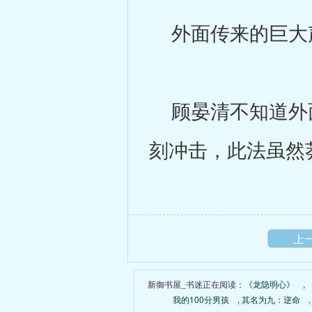
外面传来的巨大
顾晏清不知道外面
刻冲击，此法虽然
上
新御书屋_书迷正在阅读：
《龙隐明心》
,
我的100分男孩
,
其名为九：逆命