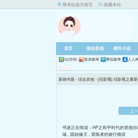
将本站设为首页
收藏本站
首页
综合其他
都市小说
QQ空间
新浪微博
腾讯微博
人人
新御书屋
- 综合其他 -
[综影视] 综影视之重
上
书迷正在阅读：
HP之和平时代的里德尔
城
,
园始缘灭
,
冒险者的旅行物语