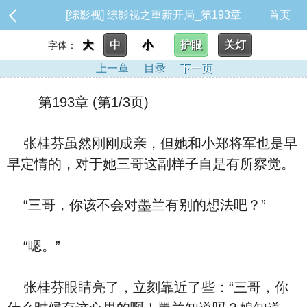
[综影视] 综影视之重新开局_第193章
首页
大
中
小
护眼
关灯
字体：
上一章
目录
下一页
第193章 (第1/3页)
张桂芬虽然刚刚成亲，但她和小郑将军也是早
早定情的，对于她三哥这副样子自是有所察觉。
“三哥，你该不会对墨兰有别的想法吧？”
“嗯。”
张桂芬眼睛亮了，立刻靠近了些：“三哥，你