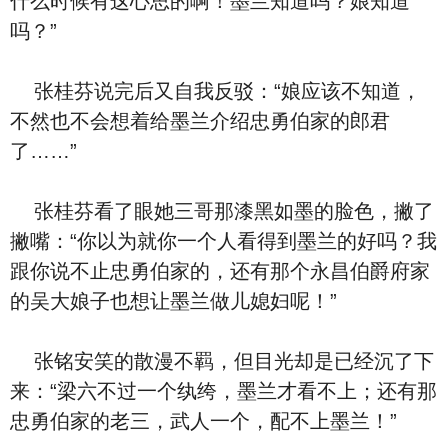
什么时候有这心思的啊！墨兰知道吗？娘知道
吗？”
张桂芬说完后又自我反驳：“娘应该不知道，
不然也不会想着给墨兰介绍忠勇伯家的郎君
了……”
张桂芬看了眼她三哥那漆黑如墨的脸色，撇了
撇嘴：“你以为就你一个人看得到墨兰的好吗？我
跟你说不止忠勇伯家的，还有那个永昌伯爵府家
的吴大娘子也想让墨兰做儿媳妇呢！”
张铭安笑的散漫不羁，但目光却是已经沉了下
来：“梁六不过一个纨绔，墨兰才看不上；还有那
忠勇伯家的老三，武人一个，配不上墨兰！”