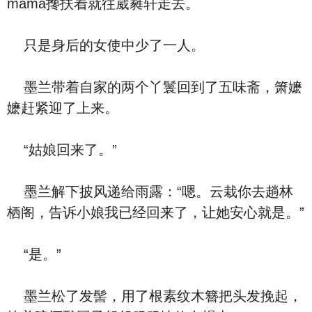
mama搀扶着就往葳蕤轩走去。
只是身后的女使中少了一人。
墨兰带着自家的两个丫鬟回到了五味斋，箫嬷
嬷赶紧迎了上来。
“姑娘回来了。”
墨兰解下披风递给雨露：“嗯。云栽你去趟林
栖阁，告诉小娘我已经回来了，让她安心就是。”
“是。”
墨兰松了发髻，用了根素纹木簪把头发挽起，