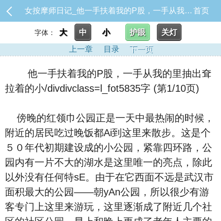
女按摩师日记_他一手扶着我的P股，一手从我的里抽出耷拉着的小/divdivclass=l_fot5835字
首页
大
中
小
护眼
关灯
字体：
上一章
目录
下一页
他一手扶着我的P股，一手从我的里抽出耷
拉着的小/divdivclass=l_fot5835字 (第1/10页)
傍晚的红领巾公园正是一天中最热闹的时候，
附近的居民吃过晚饭都Ai到这里来散步。这是个
５０年代初期建设成的小公园，紧靠四环路，公
园内有一片不大的湖水是这里唯一的亮点，除此
以外没有任何特sE。由于在它西面不远是武汉市
面积最大的公园——朝yAn公园，所以很少有游
客专门上这里来游玩，这里逐渐成了附近几个社