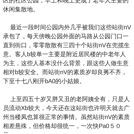
区的社区公园，早上和晚上更成了老年人主要的
休闲集散地。
最近一段时间公园内外几乎被我们这些站街nV
承包了，每天傍晚公园外面的马路从公园门口一
直到街口，零零散散有三四十个站街nV在兜揽生
意。客人b较单一主要是附近居民楼的中老年人
为主，这些人基本没什么背景，跟这些人做生意
相对b较安全。而站街nV的素质岁却良莠不齐，
下至十七八刚开bA0的小姑娘。
上至四五十岁又胖又丑的老阿姨全有，只是人
员流动Xb较大，今天还在这站街也许明天就去广
州当楼凤也算很正常的事情。虽然站街nV的素质
相差悬殊，但价格却很统一，一次快Pa0５０