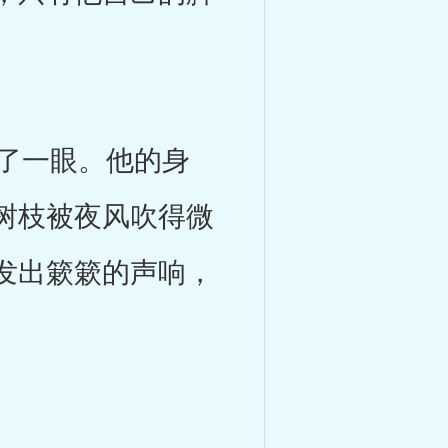
了一眼。他的身
树枝被夜风吹得微
发出簌簌的声响，