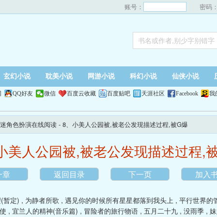
账号：
密码
玄幻小说
耽美小说
网游小说
科幻小说
仙侠小说
网
QQ好友
微信
百度云收藏
百度贴吧
天涯社区
Facebook
我
迷角色扮演在线阅读
- 8、小美人公园被,被老公发现描述过程,被G爆
小美人公园被,被老公发现描述过程,
一章
返回目录
下一页
加入
(暂定)
,
为静者所歌
,
遇见你的时候所有星星都落到我头上
,
平行世界的
使
,
宜兰人的精神(音乐篇)
,
冒险者的旅行物语
,
五月二十九
,
没雨季
,
妹