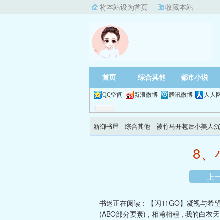
将本站设为首页
收藏本站
首页
综合其他
都市小说
QQ空间
新浪微博
腾讯微博
人人
新御书屋
- 综合其他 -
被竹马开苞后小美人沉
8、
上
书迷正在阅读：
【闪11GO】凝视与希望
(ABO部分要素)
,
相甫相程
,
我的白衣天