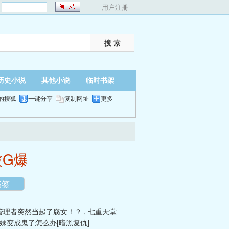
：
用户注册
历史小说
其他小说
临时书架
的搜狐
一键分享
复制网址
更多
翻页
夜间
被G爆
书签
管理者突然当起了腐女！？
,
七重天堂
妹变成鬼了怎么办[暗黑复仇]