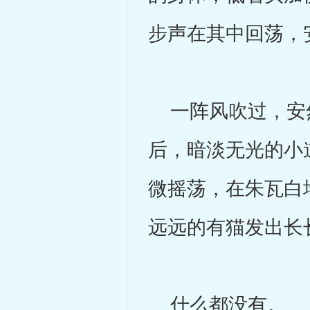
步声在其中回荡，
一阵风吹过，安然
后，暗淡无光的小
微摇荡，在朱瓦白
远远的有猫发出长
什么都没有。