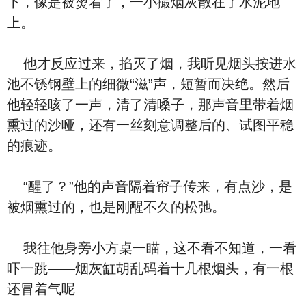
下，像是被烫着了，一小撮烟灰散在了水泥地
上。
他才反应过来，掐灭了烟，我听见烟头按进水
池不锈钢壁上的细微“滋”声，短暂而决绝。然后
他轻轻咳了一声，清了清嗓子，那声音里带着烟
熏过的沙哑，还有一丝刻意调整后的、试图平稳
的痕迹。
“醒了？”他的声音隔着帘子传来，有点沙，是
被烟熏过的，也是刚醒不久的松弛。
我往他身旁小方桌一瞄，这不看不知道，一看
吓一跳——烟灰缸胡乱码着十几根烟头，有一根
还冒着气呢