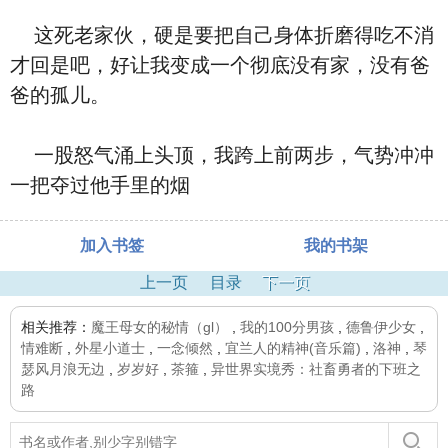
这死老家伙，硬是要把自己身体折磨得吃不消
才回是吧，好让我变成一个彻底没有家，没有爸
爸的孤儿。
一股怒气涌上头顶，我跨上前两步，气势冲冲
一把夺过他手里的烟
加入书签
我的书架
上一页
目录
下一页
相关推荐：
魔王母女的秘情（gl）
,
我的100分男孩
,
德鲁伊少女
,
情难断
,
外星小道士
,
一念倾然
,
宜兰人的精神(音乐篇)
,
洛神
,
琴
瑟风月浪无边
,
岁岁好
,
茶箍
,
异世界实境秀：社畜勇者的下班之
路