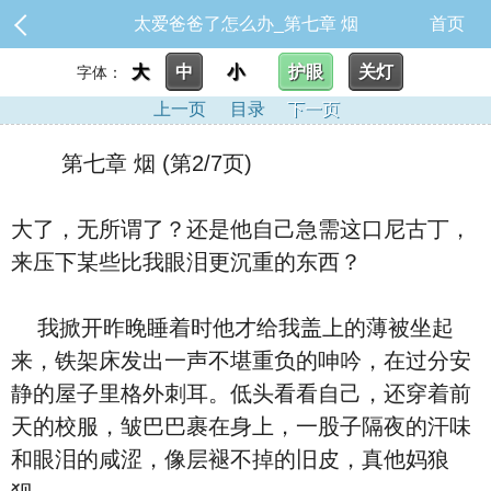
太爱爸爸了怎么办_第七章 烟
首页
大
中
小
护眼
关灯
字体：
上一页
目录
下一页
第七章 烟 (第2/7页)
大了，无所谓了？还是他自己急需这口尼古丁，
来压下某些比我眼泪更沉重的东西？
我掀开昨晚睡着时他才给我盖上的薄被坐起
来，铁架床发出一声不堪重负的呻吟，在过分安
静的屋子里格外刺耳。低头看看自己，还穿着前
天的校服，皱巴巴裹在身上，一股子隔夜的汗味
和眼泪的咸涩，像层褪不掉的旧皮，真他妈狼