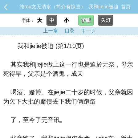
纯rou文无清水（简介有惊喜）_我和jiejie被迫
首页
大
中
小
护眼
关灯
字体：
上一章
目录
下一页
我和jiejie被迫 (第1/10页)
其实我和jiejie做上这一行也是迫於无奈，母亲
死得早，父亲是个酒鬼，成天
喝酒、赌博。在jiejie二十岁的时候，父亲就因
为欠下大批的赌债丢下我们俩跑路
了，至今了无音讯。