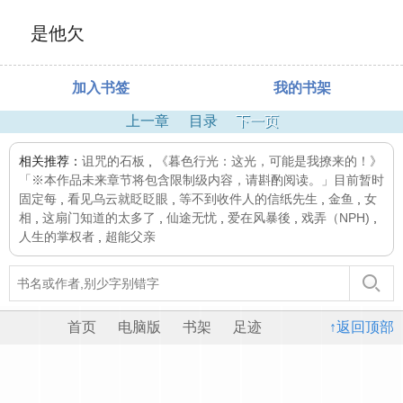
是他欠
加入书签
我的书架
上一章
目录
下一页
相关推荐：
诅咒的石板
,
《暮色行光：这光，可能是我撩来的！》
「※本作品未来章节将包含限制级内容，请斟酌阅读。」目前暂时
固定每
,
看见乌云就眨眨眼
,
等不到收件人的信纸先生
,
金鱼
,
女
相
,
这扇门知道的太多了
,
仙途无忧
,
爱在风暴後
,
戏弄（NPH)
,
人生的掌权者
,
超能父亲
首页
电脑版
书架
足迹
↑返回顶部