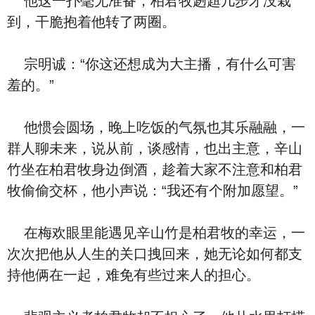
他这一扑毫无准备，柏君牧趔趄几步才没栽
到，干脆抱着他转了两圈。
宗明诚：“你这还想成为大主播，有什么可害
羞的。”
他惯会圆场，晚上吃饭的气氛也其乐融融，一
群人聊未来，说从前，谈感情，也出主意，辛山
竹坐在柏君牧身边倒酒，趁着大家不注意和柏君
牧偷偷交杯，他小声说：“我还有个附加愿望。”
在梅欢眼里能遇见辛山竹是柏君牧的幸运，一
次次把他从人生的关口拽回来，她无论如何都支
持他俩在一起，难免有些过来人的担心。