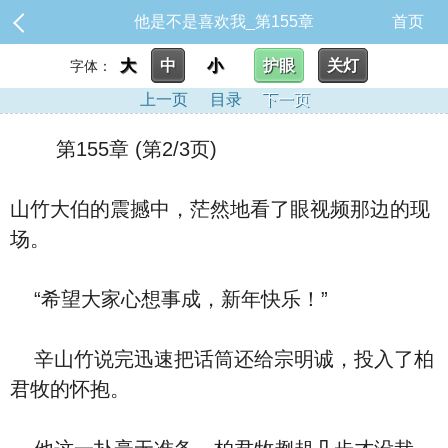
他是不是喜欢我_第155章
首页
大
中
小
护眼
关灯
字体：
上一页
目录
下一页
第155章 (第2/3页)
山竹大伯的震撼中，茫然地看了眼视频那边的现
场。
“希望大家心想事成，新年快乐！”
辛山竹说完迅速把话筒还给宗明诚，投入了柏
君牧的怀抱。