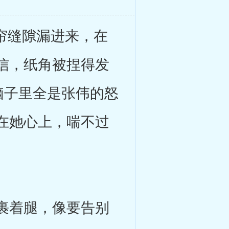
帘缝隙漏进来，在
信，纸角被捏得发
脑子里全是张伟的怒
在她心上，喘不过
裹着腿，像要告别