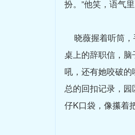
扮。”他笑，语气
晓薇握着听筒，手
桌上的辞职信，脑
吼，还有她咬破的
总的回扣记录，园
仔K口袋，像攥着