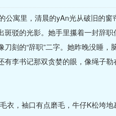
公寓里，清晨的yAn光从破旧的窗
出斑驳的光影。她手里攥着一封辞职
像刀刻的“辞职”二字。她昨晚没睡，
还有李书记那双贪婪的眼，像绳子勒
毛衣，袖口有点磨毛，牛仔K松垮地