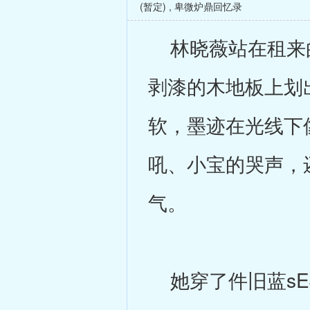
(暂定)
,
卑微炉鼎回忆录
林晓薇站在租来的
剥漆的木地板上划
软，墨迹在光线下
吼、小宝的哭声，
气。
她穿了件旧蓝sE