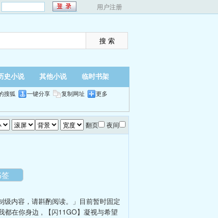
：
用户注册
历史小说
其他小说
临时书架
的搜狐
一键分享
复制网址
更多
翻页
夜间
书签
制级内容，请斟酌阅读。」目前暂时固定
我都在你身边
,
【闪11GO】凝视与希望