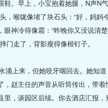
跟鞋。早上，小宝抱着她腿，N声N气
额头，喉咙像堵了块石头：“好，妈妈
，眼神冷得像霜：“昨晚你又没说清
，摔门走了，背影瘦得像根钉子。
涌上来，但她咬牙咽回去。她知道
了，赵主任的声音从听筒传出，带着
县里，谈园区后续。你去酒店汇报，