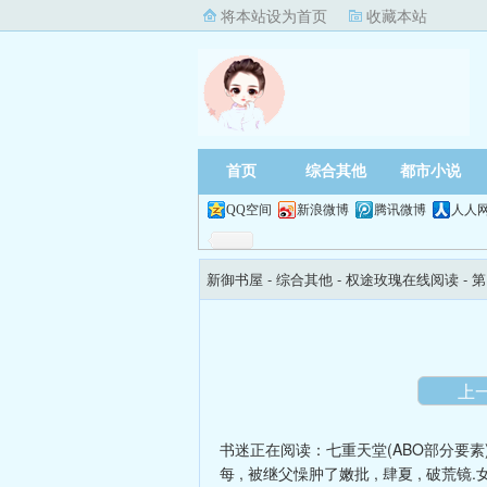
将本站设为首页
收藏本站
首页
综合其他
都市小说
QQ空间
新浪微博
腾讯微博
人人
新御书屋
- 综合其他 -
权途玫瑰在线阅读
- 
上
书迷正在阅读：
七重天堂(ABO部分要素
每
,
被继父懆肿了嫩批
,
肆夏
,
破荒镜.