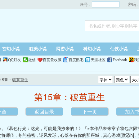
账号：
密码
玄幻小说
耽美小说
网游小说
科幻小说
仙侠小说
网
QQ好友
微信
百度云收藏
百度贴吧
天涯社区
Facebook
我
第15章：破茧重生
第15章：破茧重生
一章
返回目录
下一页
加入
)
,
《暮色行光：这光，可能是我撩来的！》「※本作品未来章节将包含限
女符师传
,
冬的秘密
,
逆风发球
,
心落在有你的那座城
,
真心游戏[微恐h]
,