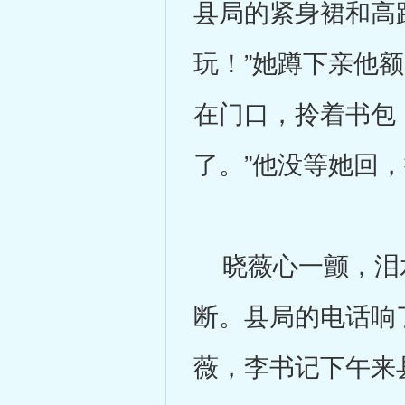
县局的紧身裙和高
玩！”她蹲下亲他
在门口，拎着书包
了。”他没等她回
晓薇心一颤，泪水
断。县局的电话响
薇，李书记下午来