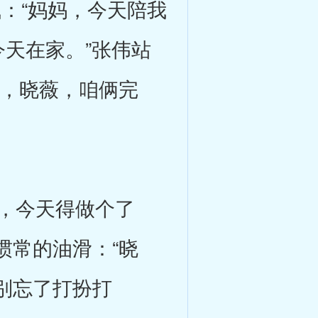
：“妈妈，今天陪我
今天在家。”张伟站
楚，晓薇，咱俩完
，今天得做个了
惯常的油滑：“晓
别忘了打扮打