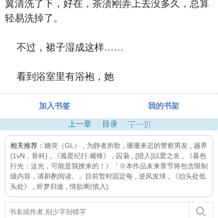
翼清洗了下，好在，茶渍刚弄上去没多久，总算
轻易洗掉了。
不过，裙子湿成这样……
看到浴室里有浴袍，她
加入书签
我的书架
上一章
目录
下一页
相关推荐：
糖突（GL）
,
为静者所歌
,
珊珊来迟的警察男友
,
越界
(1vN，骨科)
,
《孤星纪行:藏锋》
,
囚枭
,
[猎人]以爱之名
,
《暮色
行光：这光，可能是我撩来的！》「※本作品未来章节将包含限制
级内容，请斟酌阅读。」目前暂时固定每
,
逆风发球
,
《抬头处低
头处》
,
烬梦归途
,
情欲阁(慎入)