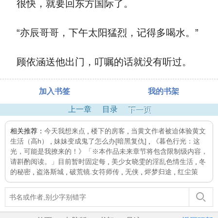
很快，就要回东方国际了。
“亦辰哥哥，下午太阳猛烈，记得多喝水。”
顾依涵送他出门，叮嘱的话就没有听过。
加入书签
我的书架
上一章
目录
下一页
相关推荐：
今天我想来点
,
楼下的房客
,
当黄文作者被迫体验黄文
生活（高h）
,
妹妹变成鬼了怎么办[暗黑复仇]
,
《暮色行光：这
光，可能是我撩来的！》「※本作品未来章节将包含限制级内容，
请斟酌阅读。」目前暂时固定每
,
美少女晓雯的淫乱色情生活
,
冬
的秘密
,
盗洛斯城
,
破荒镜.女符师传
,
无侠
,
烬梦归途
,
红尘策