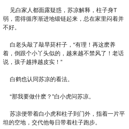
见白家人都面露疑惑，苏凉解释，柱子身T
弱，需得循序渐进地锻链起来，总在家里闷着并
不好。
白老头敲了敲旱菸杆子，“有理！再这麽养
着，倒跟个小丫头似的，越来越不禁风了！老话
说，孩子越摔越皮实！”
白鹤也认同苏凉的看法。
“那我要做什麽？”白小虎问苏凉。
苏凉便带着白小虎和柱子到门外，指着一片平
坦的空地，交代他每日带着柱子跑步。