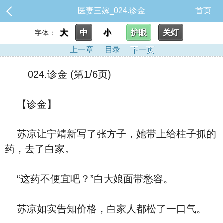
医妻三嫁_024.诊金
首页
大
中
小
护眼
关灯
字体：
上一章
目录
下一页
024.诊金 (第1/6页)
【诊金】
苏凉让宁靖新写了张方子，她带上给柱子抓的
药，去了白家。
“这药不便宜吧？”白大娘面带愁容。
苏凉如实告知价格，白家人都松了一口气。