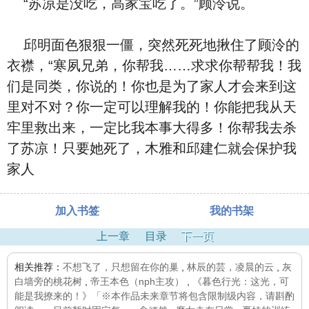
“苏凉是没吃，高家宝吃了。”顾泠说。
邱明面色狠狠一僵，突然死死地揪住了顾泠的
衣襟，“寒夙兄弟，你帮我……求求你帮帮我！我
们是同类，你说的！你也是为了家人才会来到这
里对不对？你一定可以理解我的！你能把我从天
牢里救出来，一定比我本事大得多！你帮我去杀
了苏凉！只要她死了，木雅和邱建仁就会保护我
家人
加入书签
我的书架
上一章
目录
下一页
相关推荐：
不想飞了，只想留在你的巢
,
林辰的芸，凌晨的云
,
灰
白墙旁的桃花树
,
帝王本色（nph主攻）
,
《暮色行光：这光，可
能是我撩来的！》「※本作品未来章节将包含限制级内容，请斟酌