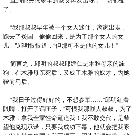
直到他失散多年的叔父再次出现，一切都变
了。
“我那叔叔早年被一个女人迷住，离家出走，
跑去了炎国。偷偷回来，是为了那个女人的女
儿！”邱明恨恨道，“但那可不是他的女儿！”
简言之，邱明的叔叔邱建仁是木雅母亲的舔
狗，在木雅母亲死后，又成了木雅的奴才，为她
鞍前马后。
“我日子过得好好的，不想参军……”邱明红着
眼睛，打开了话匣子，“可恨我那贱人叔叔，为了
木雅，拿我全家性命逼迫我！我不敢交代，是希
望他兑现承诺，只要我成功下毒，他就会把我家