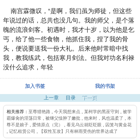
南宫霖微叹，“是啊，我们虽为师徒，但这些
年说过的话，总共也没几句。我的师父，是个落
魄的流浪剑客。初遇时，我才十岁，以为他是乞
丐，给了他一些食物，他抓住我，捏了我的骨
头，便说要送我一份大礼。后来他时常暗中找
我，教我练武，包括寒月剑法。但我对功名利禄
没什么追求，年轻
加入书签
我的书架
上一章
目录
下一页
相关推荐：
至尊猎艳路
,
今天我想来点
,
某柯学的黑巫守则
,
被学
霸爆肏的淫荡日常
,
被继父懆肿了嫩批
,
他来时，风也温柔了
,
本
尊不是娘子
,
爱情原点（完）
,
看见乌云就眨眨眼
,
囚笼与黄金花
,
记忆租赁公司
,
【双性互攻】只有林雨受伤的世界达成了