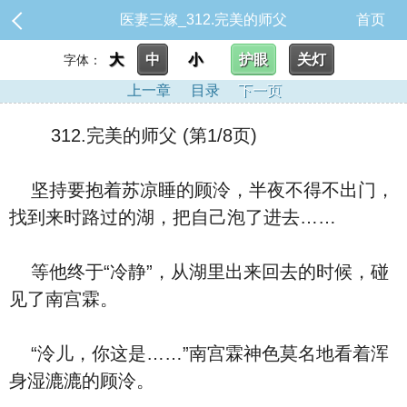
医妻三嫁_312.完美的师父
首页
大
中
小
护眼
关灯
字体：
上一章
目录
下一页
312.完美的师父 (第1/8页)
坚持要抱着苏凉睡的顾泠，半夜不得不出门，
找到来时路过的湖，把自己泡了进去……
等他终于“冷静”，从湖里出来回去的时候，碰
见了南宫霖。
“泠儿，你这是……”南宫霖神色莫名地看着浑
身湿漉漉的顾泠。