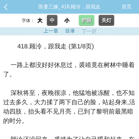
医妻三嫁_418.顾泠，跟我走
首页
大
中
小
护眼
关灯
字体：
上一章
目录
下一页
418.顾泠，跟我走 (第1/8页)
一路上都没好好休息过，裘靖竟在树林中睡着
了。
深秋将至，夜晚很凉，他猛地被冻醒，也不知
过去多久，大力揉了两下自己的脸，站起身来,活
动四肢，抬头看不见月亮，已到了黎明前最黑暗
的时分。