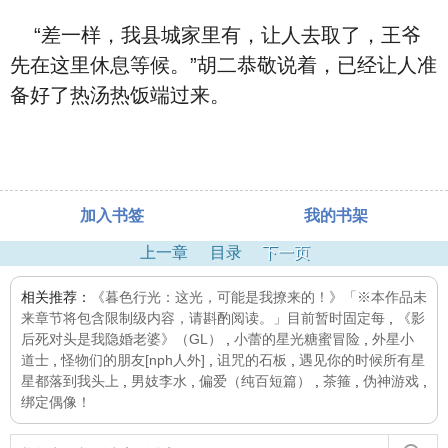
“差一样，我县城家里有，让人去取了，王爷
先在这里休息等候。”胡二恭敬说着，已经让人准
备好了热汤热饭端过来。
加入书签
我的书架
上一章
目录
下一页
相关推荐：
《暮色行光：这光，可能是我撩来的！》「※本作品未
来章节将包含限制级内容，请斟酌阅读。」目前暂时固定每
,
《影
后死对头是我隐婚老婆》（GL）
,
小蕾的星光糖蜜冒险
,
外星小
道士
,
怪物们的朋友[nph人外]
,
诅咒的石板
,
遇见你的时候所有星
星都落到我头上
,
男妓李水
,
偏爱（纯百短篇）
,
茶箍
,
伪神游戏
,
绑定偶像！