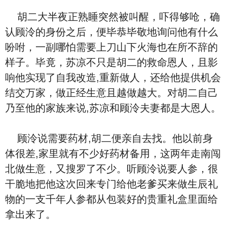
胡二大半夜正熟睡突然被叫醒，吓得够呛，确
认顾泠的身份之后，便毕恭毕敬地询问他有什么
吩咐，一副哪怕需要上刀山下火海也在所不辞的
样子。毕竟，苏凉不只是胡二的救命恩人，且影
响他实现了自我改造,重新做人，还给他提供机会
结交万家，做正经生意且越做越大。对胡二自己
乃至他的家族来说,苏凉和顾泠夫妻都是大恩人。
顾泠说需要药材,胡二便亲自去找。他以前身
体很差,家里就有不少好药材备用，这两年走南闯
北做生意，又搜罗了不少。听顾泠说要人参，很
干脆地把他这次回来专门给他老爹买来做生辰礼
物的一支千年人参都从包装好的贵重礼盒里面给
拿出来了。