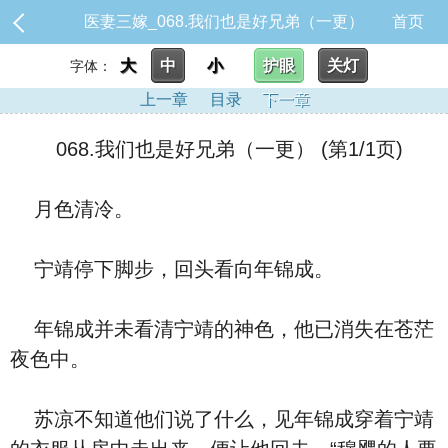
医妻三嫁_068.我们也是好兄弟（一更）
首页
大
中
小
护眼
关灯
字体：
上一章
目录
下一章
068.我们也是好兄弟（一更） (第1/1页)
月色清冷。
宁靖停下脚步，回头看向年锦成。
年锦成并未看清宁靖的神色，他已消失在苍茫
夜色中。
苏凉不知道他们说了什么，见年锦成穿着宁靖