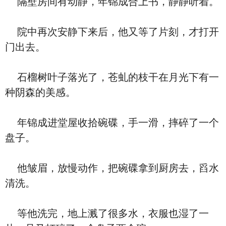
隔壁房间有动静，年锦成合上书，静静听着。
院中再次安静下来后，他又等了片刻，才打开
门出去。
石榴树叶子落光了，苍虬的枝干在月光下有一
种阴森的美感。
年锦成进堂屋收拾碗碟，手一滑，摔碎了一个
盘子。
他皱眉，放慢动作，把碗碟拿到厨房去，舀水
清洗。
等他洗完，地上溅了很多水，衣服也湿了一