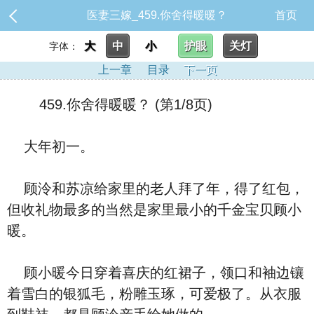
医妻三嫁_459.你舍得暖暖？
首页
大
中
小
护眼
关灯
字体：
上一章
目录
下一页
459.你舍得暖暖？ (第1/8页)
大年初一。
顾泠和苏凉给家里的老人拜了年，得了红包，
但收礼物最多的当然是家里最小的千金宝贝顾小
暖。
顾小暖今日穿着喜庆的红裙子，领口和袖边镶
着雪白的银狐毛，粉雕玉琢，可爱极了。从衣服