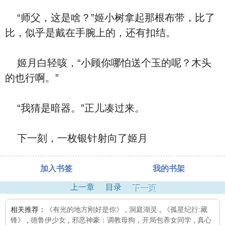
“师父，这是啥？”姬小树拿起那根布带，比了
比，似乎是戴在手腕上的，还有扣结。
姬月白轻咳，“小顾你哪怕送个玉的呢？木头
的也行啊。”
“我猜是暗器。”正儿凑过来。
下一刻，一枚银针射向了姬月
加入书签
我的书架
上一章
目录
下一页
相关推荐：
《有光的地方刚好是你》
,
洞庭湖灵
,
《孤星纪行:藏
锋》
,
德鲁伊少女
,
邪恶神豪：调教母狗，开局包养女同学
,
真心