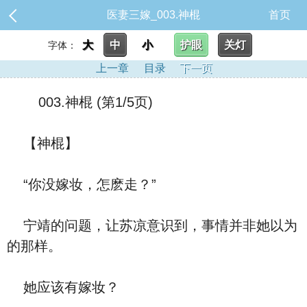
医妻三嫁_003.神棍
首页
大
中
小
护眼
关灯
字体：
上一章
目录
下一页
003.神棍 (第1/5页)
【神棍】
“你没嫁妆，怎麽走？”
宁靖的问题，让苏凉意识到，事情并非她以为
的那样。
她应该有嫁妆？