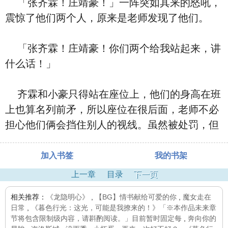
「张齐霖！庄靖豪！」一阵突如其来的怒吼，
震惊了他们两个人，原来是老师发现了他们。
「张齐霖！庄靖豪！你们两个给我站起来，讲
什么话！」
齐霖和小豪只得站在座位上，他们的身高在班
上也算名列前矛，所以座位在很后面，老师不必
担心他们俩会挡住别人的视线。虽然被处罚，但
加入书签
我的书架
上一章
目录
下一页
相关推荐：
《龙隐明心》
,
【BG】情书献给可爱的你
,
魔女走在
日常
,
《暮色行光：这光，可能是我撩来的！》「※本作品未来章
节将包含限制级内容，请斟酌阅读。」目前暂时固定每
,
奔向你的