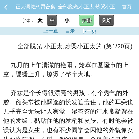
正太调教惩罚合集_全部脱光,小正太,炒哭小正太的
首页
大
中
小
护眼
关灯
字体：
上一章
目录
下一页
全部脱光,小正太,炒哭小正太的 (第1/20页)
九月的上午清澈的艳阳，笼罩在基隆市的上
空，缓缓上升，燎烫了整个大地。
齐霖是个长得很漂亮的男孩，有个秀气的外
貌。额头常被他飘逸的长发遮盖住，他的耳朵也
几乎完全无法让人察觉。湿答答的汗水常凝聚在
他的发缘，黏贴住他的发稍和皮肤。有时他会被
误认为是女生，也有不少同学会因他的外貌像女