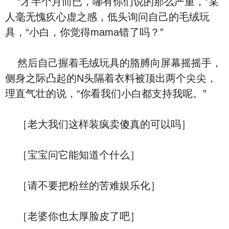
“才半个月而已，哪有你们说的那么严重，”某
人毫无愧疚心虚之感，低头询问自己的毛绒玩
具，“小白，你觉得mama错了吗？”
然后自己握着毛绒玩具的胳膊向屏幕摇摇手，
侧身之际凸起的N头隔着衣料被顶出两个尖尖，
理直气壮的说，“你看我们小白都支持我呢。”
［老大我们这样装疯卖傻真的可以吗］
［宝宝问它能知道个什么］
［请不要把粉丝的苦难娱乐化］
［老婆你也太厚脸皮了吧］