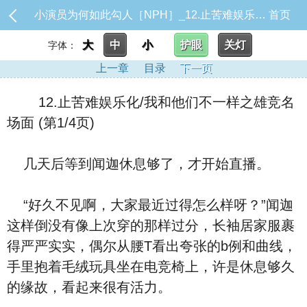
小演员为何如此勾人［NPH］_12.止苦难娱乐化/我和他们不一样之雄竞名场面
首页
大
中
小
护眼
关灯
字体：
上一章
目录
下一页
12.止苦难娱乐化/我和他们不一样之雄竞名
场面 (第1/4页)
几天后等到闻迦休息够了，才开始直播。
“好久不见啊，大家最近过得怎么样呀？”闻迦
这样倒没有像上次穿的那样过分，长袖居家服裹
得严严实实，偶尔从腰T看出夸张的b例和曲线，
手里抱着毛绒玩具坐在电竞椅上，许是休息够久
的缘故，看起来很有活力。