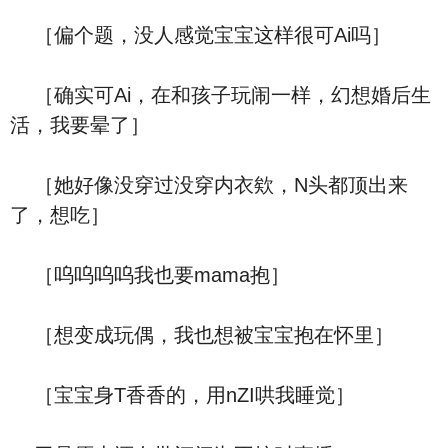
［偏个题，没人感觉宝宝这样很可Ai吗］
［确实可Ai，在和孩子玩闹一样，幻想婚后生
活，我要晕了］
［她好像没穿过没穿内衣欸，N头都顶出来
了，想吃］
［呜呜呜呜我也要mama抱］
［想变成玩偶，我也想被宝宝抱在怀里］
［宝宝身T香香的，用nZI哄我睡觉］