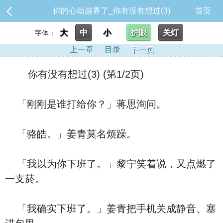
你的心动越界了_你有没有想过(3)
首页
大
中
小
护眼
关灯
字体：
上一章
目录
下一页
你有没有想过(3) (第1/2页)
「刚刚是谁打给你？」蒋思洵问。
「骆皓。」姜青莫名烦躁。
「我以为你下班了。」黎宁笑着说，又点燃了
一支菸。
「我确实下班了。」姜青把手机关成静音、塞