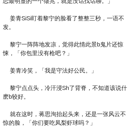
恋最明显的一个徵兆，就是没话找话聊。」
姜青SiSi盯着黎宁的脸看了整整三秒，一语不
发。
黎宁一阵阵地发凉，觉得此情此景b鬼片还惊
悚，「你包里没有枪吧？」
姜青冷笑，「我是守法好公民。」
黎宁点点头，冷汗浸Sh了背脊，不知道该说什
麽b较好。
就在这时，蒋思洵抬起头来，还是一张风云不
惊的脸，「你们要吃凤梨虾球吗？」