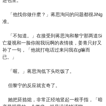
进包里。
「他找你做什麽？」蒋思洵问的问题都很JiNg
准。
「不知道。」在接受到蒋思洵和黎宁那两道Si
亡凝视和一脸你闹我玩啊的表情後，姜青只好又
补了一句，「他就打电话过来问我在g嘛而
已。」
「喔。」蒋思洵低下头吃饭了。
但黎宁的反应就玄奇了。
她把菸捻熄，非常正经地竖起一根手指，「暗