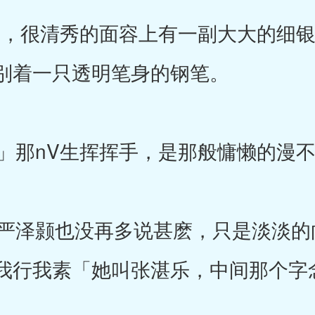
，很清秀的面容上有一副大大的细银
别着一只透明笔身的钢笔。
那nV生挥挥手，是那般慵懒的漫不
泽颢也没再多说甚麽，只是淡淡的
我行我素「她叫张湛乐，中间那个字