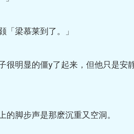
颢「梁慕莱到了。」
很明显的僵y了起来，但他只是安
上的脚步声是那麽沉重又空洞。