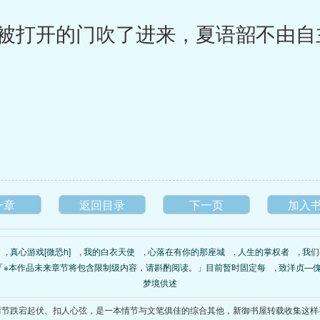
打开的门吹了进来，夏语韶不由自
一章
返回目录
下一页
加入
,
真心游戏[微恐h]
,
我的白衣天使
,
心落在有你的那座城
,
人生的掌权者
,
我们
「※本作品未来章节将包含限制级内容，请斟酌阅读。」目前暂时固定每
,
致洋贞—
梦境供述
情节跌宕起伏、扣人心弦，是一本情节与文笔俱佳的综合其他，新御书屋转载收集这样