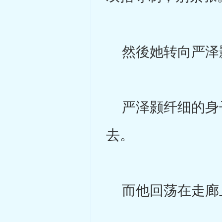
然後她转向严泽
严泽颢纤细的身子
去。
而他回荡在走廊