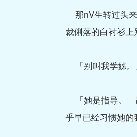
那nV生转过头来
裁俐落的白衬衫上
「别叫我学姊。」
「她是指导。」严
乎早已经习惯她的