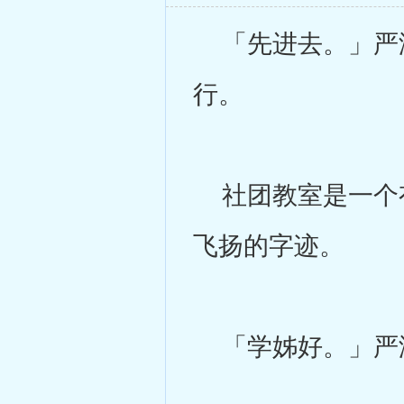
「先进去。」严泽
行。
社团教室是一个有
飞扬的字迹。
「学姊好。」严泽