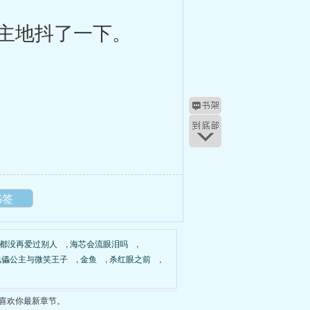
主地抖了一下。
书签
都没再爱过别人
,
海芯会流眼泪吗
,
傀儡公主与微笑王子
,
金鱼
,
杀红眼之前
,
喜欢你最新章节。