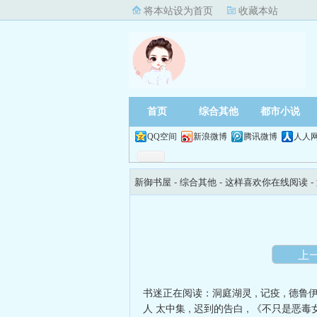
将本站设为首页
收藏本站
首页
综合其他
都市小说
QQ空间
新浪微博
腾讯微博
人人
新御书屋
- 综合其他 -
这样喜欢你在线阅读
-
上
书迷正在阅读：
洞庭湖灵
,
记疫
,
德鲁
人 太中集
,
迟到的告白
,
《不只是恶毒