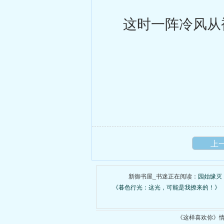
这时一阵冷风从被
上
新御书屋_书迷正在阅读：
园始缘灭
《暮色行光：这光，可能是我撩来的！》
《这样喜欢你》