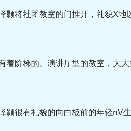
颢将社团教室的门推开，礼貌X地
着阶梯的、演讲厅型的教室，大大
颢很有礼貌的向白板前的年轻nV生