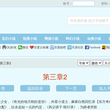
账号：
密码
玄幻小说
耽美小说
网游小说
科幻小说
仙侠小说
网
QQ好友
微信
百度云收藏
百度贴吧
天涯社区
Facebook
我
 第三章2
第三章2
一章
返回目录
下一页
加入
伊少女
,
《有光的地方刚好是你》
,
外星小道士
,
麻家白熊回忆录【东方奇
女配》
,
比永远短一点的约定
,
《风尘骄子·暗行录》
,
为静者所歌