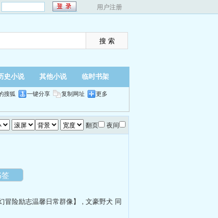
：
用户注册
历史小说
其他小说
临时书架
的搜狐
一键分享
复制网址
更多
翻页
夜间
书签
幻冒险励志温馨日常群像】
,
文豪野犬 同