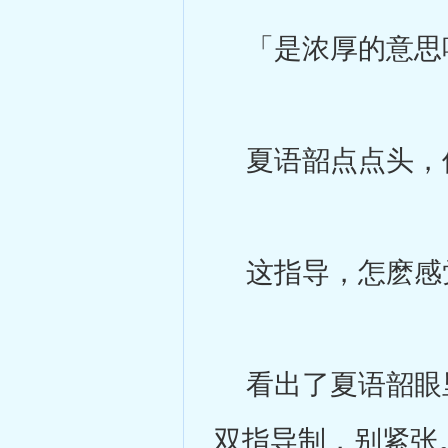
「是浓厚的意思喔
夏语韶点点头，但
这指导，怎麽感
看出了夏语韶眼里
双指导制，别紧张