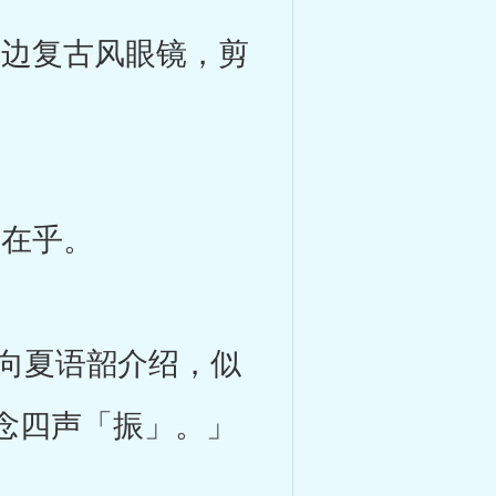
边复古风眼镜，剪
在乎。
向夏语韶介绍，似
念四声「振」。」