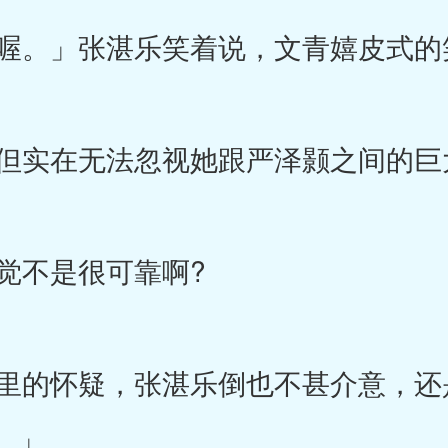
。」张湛乐笑着说，文青嬉皮式的
实在无法忽视她跟严泽颢之间的巨
觉不是很可靠啊?
的怀疑，张湛乐倒也不甚介意，还
。」