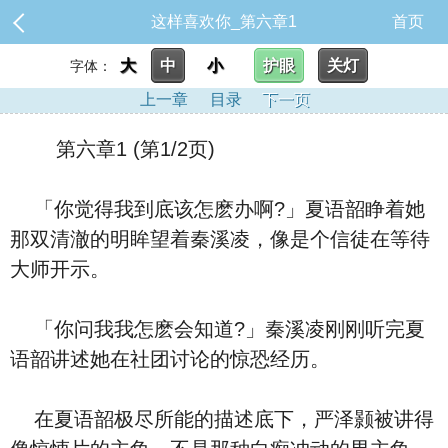
这样喜欢你_第六章1
首页
大
中
小
护眼
关灯
字体：
上一章
目录
下一页
第六章1 (第1/2页)
「你觉得我到底该怎麽办啊?」夏语韶睁着她
那双清澈的明眸望着秦溪凌，像是个信徒在等待
大师开示。
「你问我我怎麽会知道?」秦溪凌刚刚听完夏
语韶讲述她在社团讨论的惊恐经历。
在夏语韶极尽所能的描述底下，严泽颢被讲得