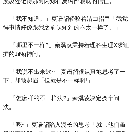
溪凌还记得那时闪烁在夏语韶眼底的信任。
「我不知道。」夏语韶轻咬着洁白指甲「我觉
得事情好像跟我之前认知到的不太一样了。」
「哪里不一样?」秦溪凌秉持着理科生理X求证
据的JiNg神问。
「我说不出来欸~」夏语韶很认真地思考了一
下，却皱起眉「但就是不一样啊!」
「怎麽样的不一样法?」秦溪凌决定换个问
法。
「嗯~」夏语韶陷入漫长的思考「就…他们虽