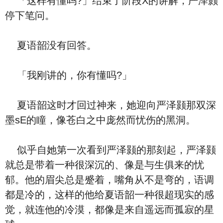
「这样有懂吗?」结束了阶段X的讲解，严泽颢
停下笔问。
夏语韶没有回答。
「我刚讲的，你有懂吗?」
夏语韶这时才回过神来，她迎向严泽颢那双深
墨sE的瞳，像苍白之中庞然而忧伤的黑洞。
似乎自她第一次看到严泽颢的那刻起，严泽颢
就总是带着一种很深沉的、像是与生俱来的忧
郁。他的眉尖总是蹙着，嘴角从不是弯的，语调
都是冷的，这样的他给夏语韶一种很超现实的感
觉，就连他的冷漠，都像是来自遥远而孤寂的星