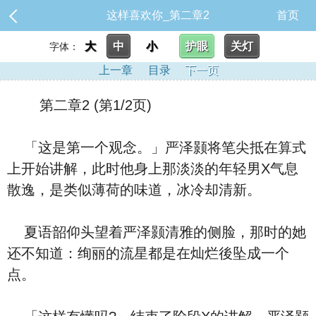
这样喜欢你_第二章2
首页
大
中
小
护眼
关灯
字体：
上一章
目录
下一页
第二章2 (第1/2页)
「这是第一个观念。」严泽颢将笔尖抵在算式
上开始讲解，此时他身上那淡淡的年轻男X气息
散逸，是类似薄荷的味道，冰冷却清新。
夏语韶仰头望着严泽颢清雅的侧脸，那时的她
还不知道：绚丽的流星都是在灿烂後坠成一个
点。