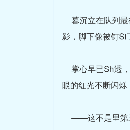
暮沉立在队列最後
影，脚下像被钉S
掌心早已Sh透，
眼的红光不断闪烁
——这不是里第三