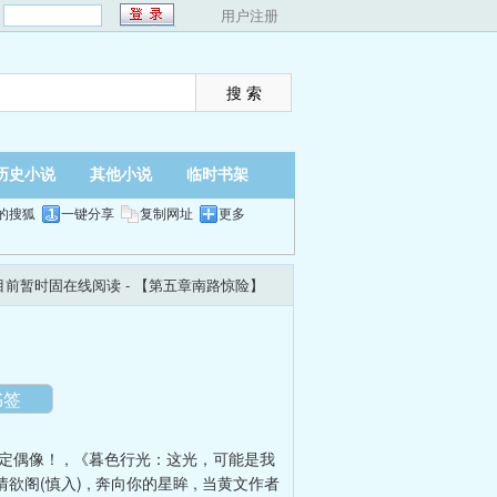
：
用户注册
历史小说
其他小说
临时书架
的搜狐
一键分享
复制网址
更多
目前暂时固在线阅读
- 【第五章南路惊险】
翻页
夜间
书签
定偶像！
,
《暮色行光：这光，可能是我
情欲阁(慎入)
,
奔向你的星眸
,
当黄文作者