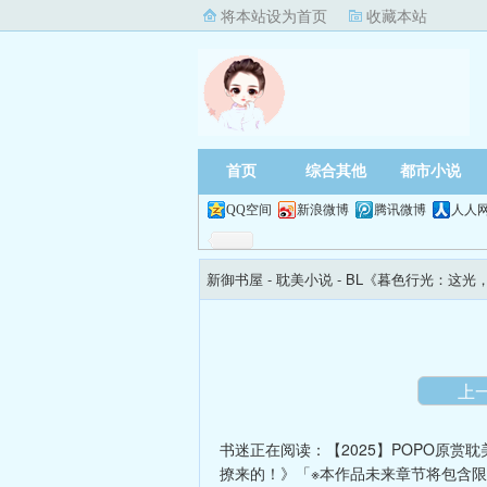
将本站设为首页
收藏本站
首页
综合其他
都市小说
QQ空间
新浪微博
腾讯微博
人人
新御书屋
- 耽美小说 -
BL《暮色行光：这光
上
书迷正在阅读：
【2025】POPO原赏
撩来的！》「※本作品未来章节将包含