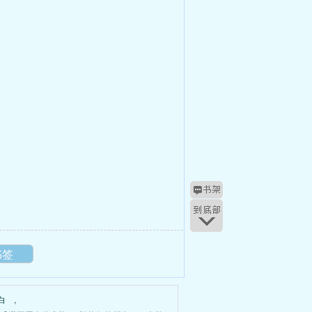
书签
白
,