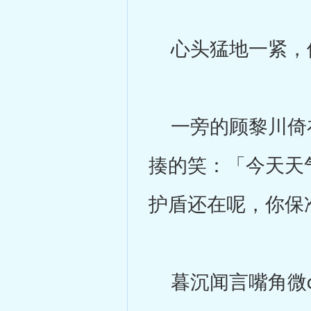
心头猛地一紧，
一旁的顾黎川倚在
揍的笑：「今天天
护盾还在呢，你保
暮沉闻言嘴角微c