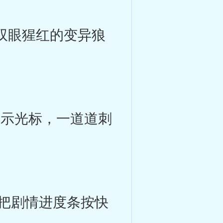
双眼猩红的变异狼
示光标，一道道刺
把剧情进度条按快