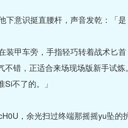
他下意识挺直腰杆，声音发乾：「是
装甲车旁，手指轻巧转着战术匕首
气不错，正适合来场现场版新手试炼
准Si不了的。」
H0U，余光扫过终端那摇摇yu坠的