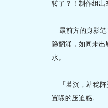
转了？！制作组出
最前方的身影笔直
隐翻涌，如同未出
水。
「暮沉，站稳阵型
置喙的压迫感。