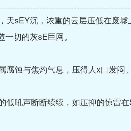
天sEY沉，浓重的云层压低在废墟
噬一切的灰sE巨网。
腐蚀与焦灼气息，压得人x口发闷
低吼声断断续续，如压抑的惊雷在S