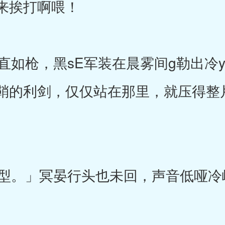
来挨打啊喂！
如枪，黑sE军装在晨雾间g勒出冷
鞘的利剑，仅仅站在那里，就压得整片
。」冥晏行头也未回，声音低哑冷