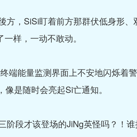
方，SiSi盯着前方那群伏低身形、
i了一样，一动不敢动。
终端能量监测界面上不安地闪烁着警
，像是随时会亮起Si亡通知。
阶段才该登场的JiNg英怪吗？！谁