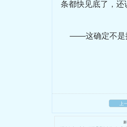
条都快见底了，还
——这确定不是
上
新