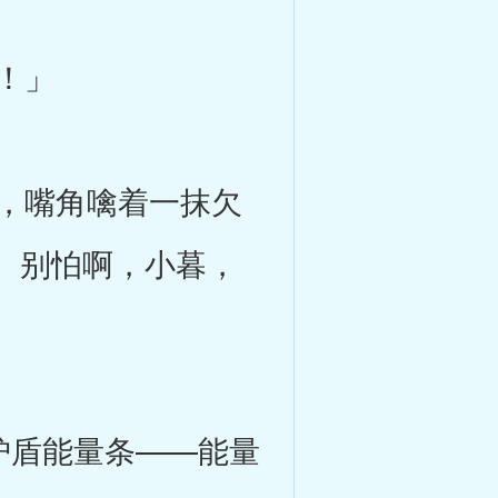
！」
，嘴角噙着一抹欠
。别怕啊，小暮，
护盾能量条——能量