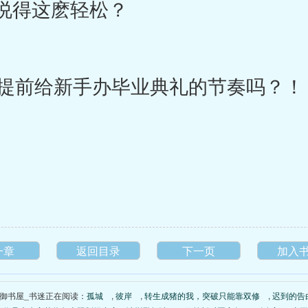
说得这麽轻松？
提前给新手办毕业典礼的节奏吗？！
一章
返回目录
下一页
加入
御书屋_书迷正在阅读：
孤城
,
彼岸
,
转生成猪的我，突破只能靠双修
,
迟到的告