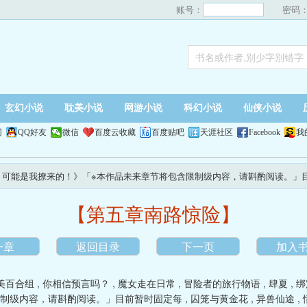
账号：
密码
玄幻小说
耽美小说
网游小说
科幻小说
仙侠小说
网
QQ好友
微信
百度云收藏
百度贴吧
天涯社区
Facebook
我
，可能是我撩来的！》「※本作品未来章节将包含限制级内容，请斟酌阅读。」
【第五章南路惊险】
一章
返回目录
下一页
加入
耽美百合组
,
你相信预言吗？
,
魔女走在日常
,
冒险者的旅行物语
,
肆夏
,
绑
限制级内容，请斟酌阅读。」目前暂时固定每
,
囚笼与黄金花
,
异兽仙途
,