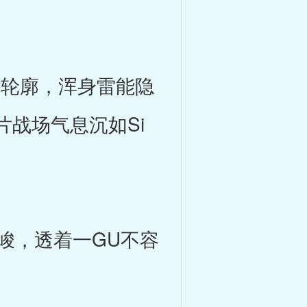
y轮廓，浑身雷能隐
战场气息沉如Si
峻，透着一GU不容