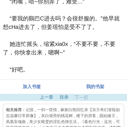
“闭嘴，唔~你别弄了，难受...”
“要我的鷄巴C进去吗？会很舒服的。”他早就
想cHa进去了，但姜瑶怕是受不了了。
她连忙摇头，缩紧xia0x，“不要不要，不要
了，你快拿出来，嗯啊~”
“好吧。
加入书签
我的书架
上一章
目录
下一页
相关推荐：
记疫
,
一剑一世情
,
麻家白熊回忆录【东方奇幻冒险励
志温馨日常群像】
,
灰白墙旁的桃花树
,
楼下的房客
,
园始缘灭
,
凤凰安魂曲
,
美少女晓雯的淫乱色情生活
,
《暮色行光：这光，可