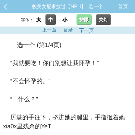
貌美女配求放过【NPH】_选一个
首页
大
中
小
护眼
关灯
字体：
上一章
目录
下一页
选一个 (第1/4页)
“我就要吃！你们别想让我怀孕！”
“不会怀孕的。”
“...什么？”
厉湛的手往下，挤进她的腿里，手指抠着她
xia0x里残余的YeT。