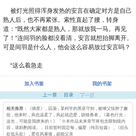
被灯光照得浑身发热的安言在确定对方是自己
熟人后，也不再紧张。索性直起了腰，转身
道：“既然大家都是熟人，那就放我一马。再见
了！”连间羽的脸都没看清，安言就想抬脚离开。
可是间羽是什么人，他会这么容易放过安言吗？
“这么着急走
加入书签
我的书架
上一章
目录
下一页
相关推荐：
《摘星》
,
囚枭
,
某柯学的黑巫守则
,
被继父懆肿了嫩
批
,
他来时，风也温柔了
,
风起就恋爱
,
驯猫勇者
,
《暮色行光：
这光，可能是我撩来的！》「※本作品未来章节将包含限制级内
容，请斟酌阅读。」目前暂时固定每
,
偏爱（纯百短篇）
,
《抬头
处低头处》
,
爱在风暴後
,
超能父亲