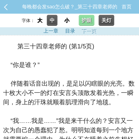
每晚都会发sao怎么破？_第三十四章老师的
首页
大
中
小
护眼
关灯
字体：
上一章
目录
下一页
第三十四章老师的 (第1/5页)
“你是谁？”
伴随着话音出现的，是足以闪瞎眼的光亮。数
十枚大小不一的灯在安言头顶散发着光热，一瞬
间，身上的汗珠就顺着肌理滑向了地毯。
“我……我是……”我是来干什么的？安言又一
次为自己的愚蠢犯了愁。明明知道每到一个地方