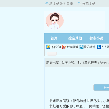
将本站设为首页
收藏本站
首页
综合其他
都市小说
QQ空间
新浪微博
腾讯微博
人人
新御书屋
- 耽美小说 -
BL《暮色行光：这光
上
书迷正在阅读：
陪你跨越世界尽头
,
小
书献给可爱的你
,
肆夏
,
一路晴雨
,
怪物