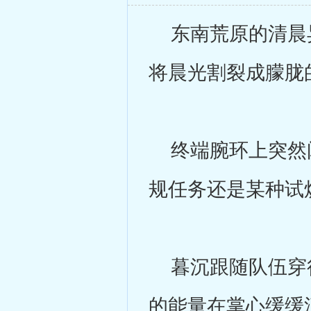
东南荒原的清晨异
将晨光割裂成朦胧
终端腕环上突然闪
规任务还是某种试
暮沉跟随队伍穿行
的能量在掌心缓缓