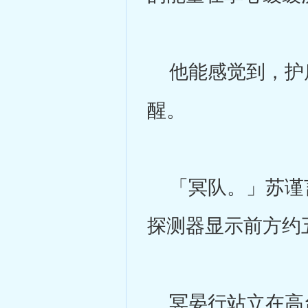
他能感觉到，护盾
醒。
「冥队。」苏谨言
探测器显示前方约
冥晏行站立在高台