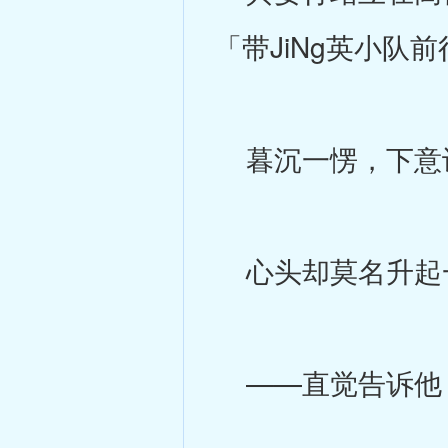
「带JiNg英小
暮沉一愣，下意
心头却莫名升起
——直觉告诉他