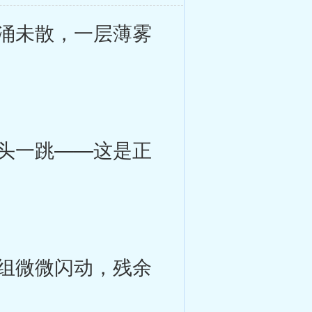
涌未散，一层薄雾
头一跳——这是正
组微微闪动，残余