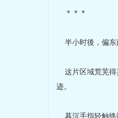
＊＊＊
半小时後，偏东
这片区域荒芜得异
迹。
暮沉手指轻触终端