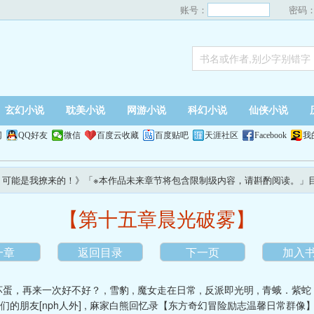
账号：
密码
玄幻小说
耽美小说
网游小说
科幻小说
仙侠小说
网
QQ好友
微信
百度云收藏
百度贴吧
天涯社区
Facebook
我
，可能是我撩来的！》「※本作品未来章节将包含限制级内容，请斟酌阅读。」
【第十五章晨光破雾】
一章
返回目录
下一页
加入
坏蛋，再来一次好不好？
,
雪豹
,
魔女走在日常
,
反派即光明
,
青蛾．紫蛇
们的朋友[nph人外]
,
麻家白熊回忆录【东方奇幻冒险励志温馨日常群像