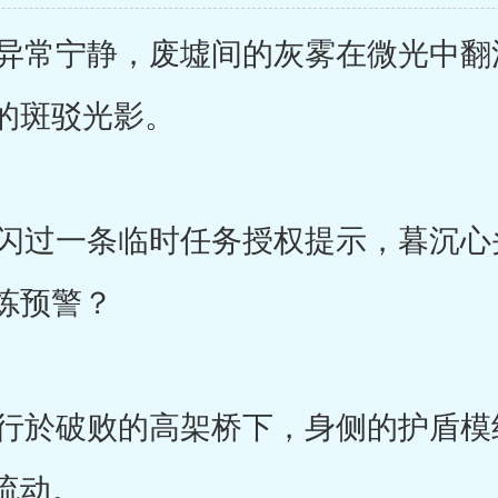
常宁静，废墟间的灰雾在微光中翻
的斑驳光影。
过一条临时任务授权提示，暮沉心
炼预警？
於破败的高架桥下，身侧的护盾模
流动。