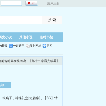
：
用户注册
历史小说
其他小说
临时书架
的搜狐
一键分享
复制网址
更多
目前暂时固在线阅读
- 【第十五章晨光破雾】
翻页
夜间
书签
．银燕子
,
神秘礼盒[短篇集]
,
【BG】情
】