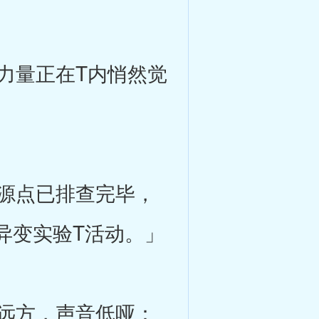
力量正在T内悄然觉
源点已排查完毕，
异变实验T活动。」
远方，声音低哑：