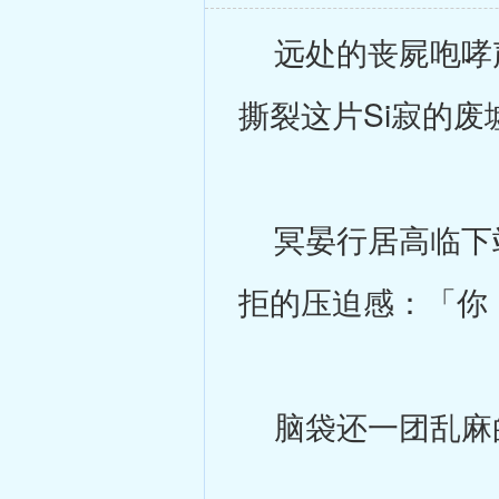
远处的丧屍咆哮声
撕裂这片Si寂的废
冥晏行居高临下站
拒的压迫感：「你
脑袋还一团乱麻