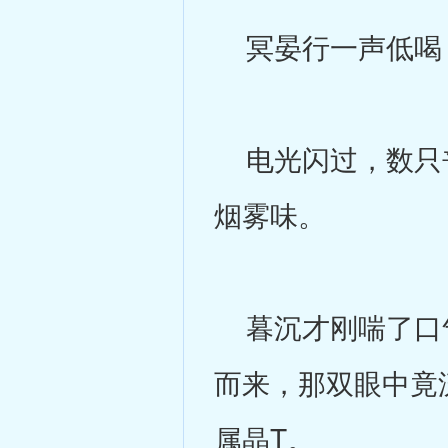
冥晏行一声低喝，
电光闪过，数只丧
烟雾味。
暮沉才刚喘了口气
而来，那双眼中竟
属晶T。