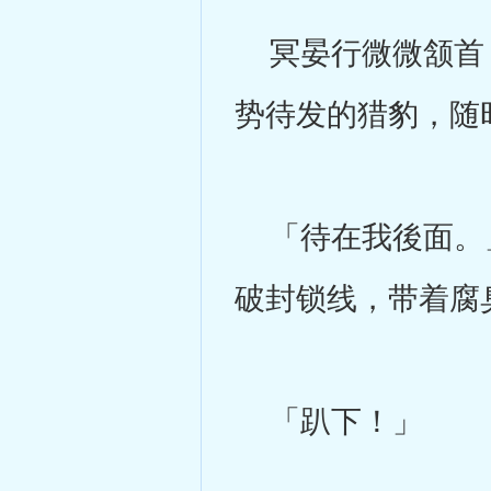
冥晏行微微颔首，
势待发的猎豹，随
「待在我後面。」
破封锁线，带着腐
「趴下！」