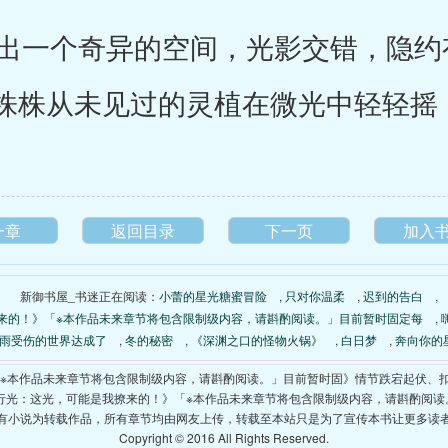
一个奇异的空间，光影交错，隐约有
株株从未见过的灵植在微光中轻轻摇
一章
返回目录
下一页
加入
新御书屋_书迷正在阅读：
小蕾的星光糖蜜冒险
,
只对你温柔
,
迟到的告白
,
来的！》「※本作品未来章节将包含限制级内容，请斟酌阅读。」目前暂时固定每
,
雨受伤的世界达成了
,
冬的秘密
,
《深渊之口的怪物火锅》
,
白日梦
,
奔向你的
「※本作品未来章节将包含限制级内容，请斟酌阅读。」目前暂时固》情节跌宕起伏、
色行光：这光，可能是我撩来的！》「※本作品未来章节将包含限制级内容，请斟酌阅读
有小说为转载作品，所有章节均由网友上传，转载至本站只是为了宣传本书让更多读
Copyright © 2016 All Rights Reserved.