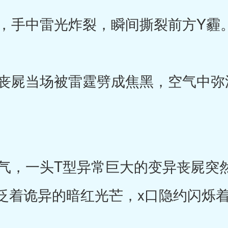
手中雷光炸裂，瞬间撕裂前方Y霾
屍当场被雷霆劈成焦黑，空气中弥
，一头T型异常巨大的变异丧屍突
泛着诡异的暗红光芒，x口隐约闪烁