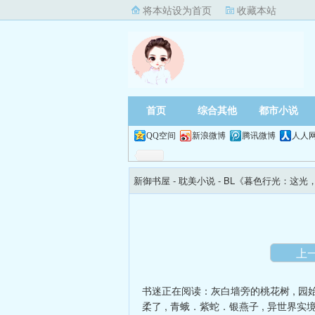
将本站设为首页
收藏本站
首页
综合其他
都市小说
QQ空间
新浪微博
腾讯微博
人人
新御书屋
- 耽美小说 -
BL《暮色行光：这光
上
书迷正在阅读：
灰白墙旁的桃花树
,
园
柔了
,
青蛾．紫蛇．银燕子
,
异世界实