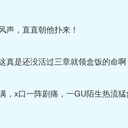
风声，直直朝他扑来！
这真是还没活过三章就领盒饭的命啊
，x口一阵剧痛，一GU陌生热流猛