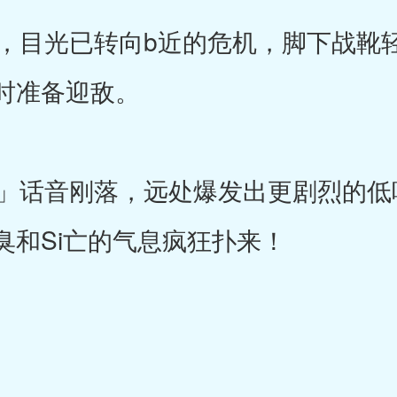
目光已转向b近的危机，脚下战靴
时准备迎敌。
话音刚落，远处爆发出更剧烈的低
臭和Si亡的气息疯狂扑来！