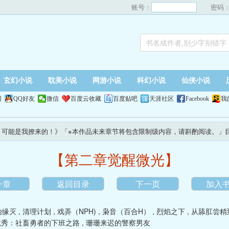
账号：
密码
玄幻小说
耽美小说
网游小说
科幻小说
仙侠小说
网
QQ好友
微信
百度云收藏
百度贴吧
天涯社区
Facebook
我
，可能是我撩来的！》「※本作品未来章节将包含限制级内容，请斟酌阅读。」
【第二章觉醒微光】
一章
返回目录
下一页
加入
始缘灭
,
清理计划
,
戏弄（NPH)
,
枭音（百合H）
,
烈焰之下
,
从舔肛尝精
境秀：社畜勇者的下班之路
,
珊珊来迟的警察男友