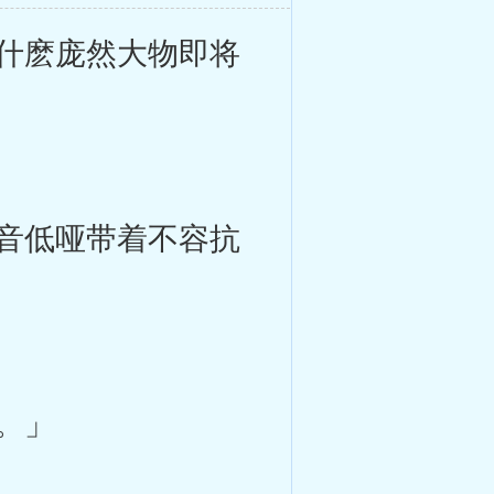
什麽庞然大物即将
音低哑带着不容抗
。」