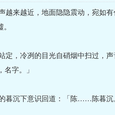
越来越近，地面隐隐震动，宛如有
墟。
定，冷冽的目光自硝烟中扫过，声
，名字。」
的暮沉下意识回道：「陈……陈暮沉