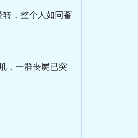
轻转，整个人如同蓄
吼，一群丧屍已突