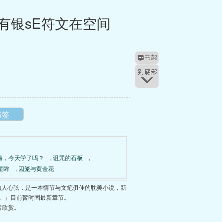
银sE符文在空间
书签
嗨，今天学了吗？
,
诅咒的石板
,
星眸
,
囚笼与黄金花
扣人心弦，是一本情节与文笔俱佳的耽美小说，新
。」目前暂时固最新章节。
者欣赏。