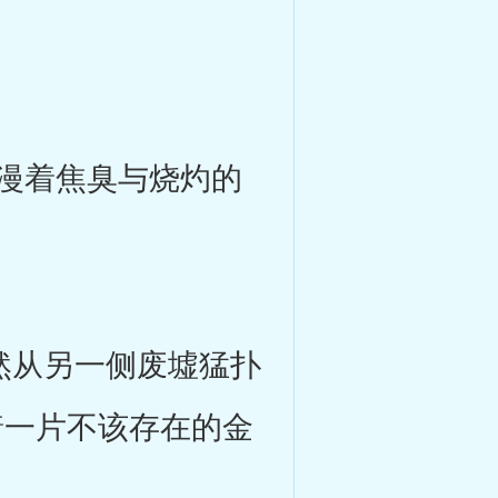
。
漫着焦臭与烧灼的
然从另一侧废墟猛扑
着一片不该存在的金