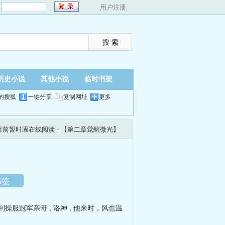
：
用户注册
历史小说
其他小说
临时书架
的搜狐
一键分享
复制网址
更多
目前暂时固在线阅读
- 【第二章觉醒微光】
翻页
夜间
书签
到操服冠军亲哥
,
洛神
,
他来时，风也温