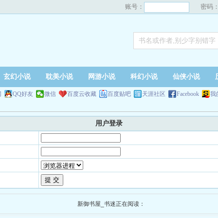
账号：
密码
玄幻小说
耽美小说
网游小说
科幻小说
仙侠小说
网
QQ好友
微信
百度云收藏
百度贴吧
天涯社区
Facebook
我
用户登录
新御书屋_书迷正在阅读：