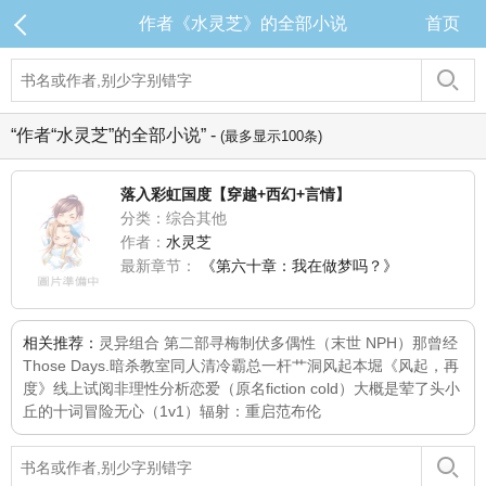
作者《水灵芝》的全部小说
首页
“作者“水灵芝”的全部小说” -
(最多显示100条)
落入彩虹国度【穿越+西幻+言情】
分类：综合其他
作者：
水灵芝
最新章节：
《第六十章：我在做梦吗？》
相关推荐：
灵异组合 第二部
寻梅
制伏多偶性（末世 NPH）
那曾经
Those Days.
暗杀教室同人
清冷霸总一杆艹洞
风起本堀《风起，再
度》线上试阅
非理性分析恋爱（原名fiction cold）
大概是荤了头
小
丘的十词冒险
无心（1v1）
辐射：重启范布伦