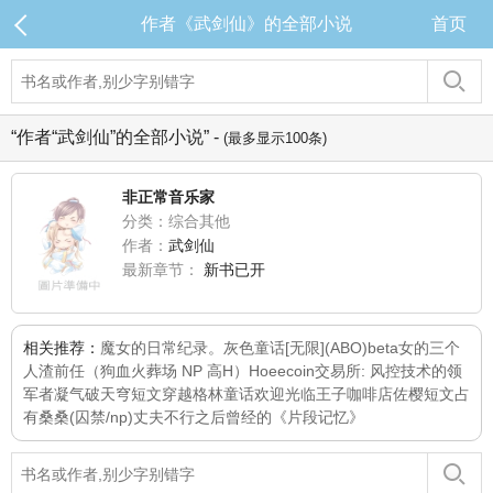
作者《武剑仙》的全部小说
首页
“作者“武剑仙”的全部小说” -
(最多显示100条)
非正常音乐家
分类：综合其他
作者：
武剑仙
最新章节：
新书已开
相关推荐：
魔女的日常纪录。
灰色童话[无限]
(ABO)beta女的三个
人渣前任（狗血火葬场 NP 高H）
Hoeecoin交易所: 风控技术的领
军者
凝气破天穹
短文
穿越格林童话
欢迎光临王子咖啡店
佐樱短文
占
有桑桑(囚禁/np)
丈夫不行之后
曾经的《片段记忆》