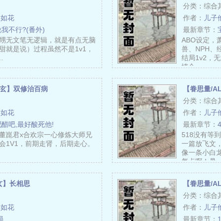
分类：综合
美如花
作者：
儿子
说我不行?(番外)
最新章节：
外甥无文笔无逻辑，就是有点无脑
ABO设定，
甜就是说）过程虽然不是1v1，
兽、NPH
…
结局1v2，
情合……
镜玄】双修治百病
【眷思量/A
分类：综合
美如花
作者：
儿子
吧醋吧,最好酸死他!
最新章节：
董崑君x合欢宗一心修炼大师兄
518没有等
会1V1，前期走肾，后期走心。
一篇放飞文，
像一条小白
气点啊！暑
玄】长相思
【眷思量/A
分类：综合
美如花
作者：
儿子
局
最新章节：