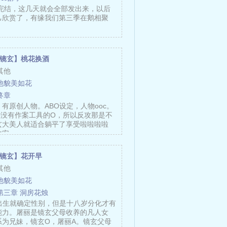
经完结，这几天就会全部发出来，以后
己欣赏了，有缘我们第三季在鹅相聚
ll镜玄】桃花换酒
其他
他貌美如花
终章
有原创人物。ABO设定，人物ooc。
种没有作案工具的O，所以反攻那是不
玄大美人就适合躺平了享受啦啦啦啦
他安……
ll镜玄】花开早
其他
他貌美如花
第三章 洞房花烛
，出生就确定性别，但是十八岁分化才有
能力。屠丽是镜玄父母收养的凡人女
系为兄妹，镜玄O，屠丽A。镜玄父母