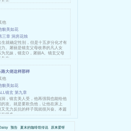
量岛布……
其他
他貌美如花
第三章 洞房花烛
，出生就确定性别，但是十五岁分化才有
能力。屠丽是镜玄父母收养的凡人女
系为兄妹，镜玄O，屠丽A。镜玄父母
量岛布……
各路大佬这样那样
其他
他貌美如花
ALL镜玄 第九章
脑洞，镜玄美人受，他再强我也能给他
强的攻。就是要欺负他，让他在床上
爽又无力反抗的样子我就很兴奋。本篇
能有很多……
aisy
预告
夏末的咖啡馆传说
原来爱呀