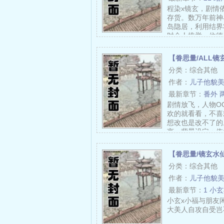
程染x镜玄，剧情
存货。数万年前神
岛隐居，利用结界
时众人推举一位德
【眷思量/ALL镜
分类：综合其他
作者：
儿子他貌
最新章节：
番外 
剧情放飞，人物O
欢的就看看，不喜
想改也是改不了的
言。背景设定：依
【眷思量/镜玄水
分类：综合其他
作者：
儿子他貌
最新章节：
1 小
小玄x小福与朋友
大美人自攻自受岂