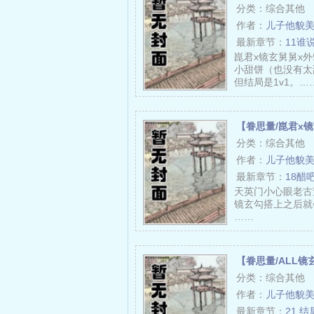
分类：综合其他
作者：
儿子他貌
最新章节：
11谁
崑君x镜玄舅舅x
小甜饼（也没有太
但结局是1v1。…
【眷思量/崑君x
分类：综合其他
作者：
儿子他貌
最新章节：
18醋
天英门小心眼老古
镜玄勾搭上之后就
……
【眷思量/ALL镜
分类：综合其他
作者：
儿子他貌
最新章节：
21 结