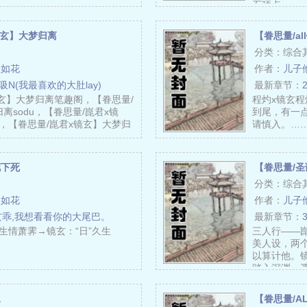
石顶点……
镜玄】大梦归离
【眷思量/a
分类：综合
美如花
作者：
儿子
X吸N(我最喜欢的大肚lay)
最新章节：
镜玄】大梦归离笔趣阁，【眷思量/
程灼x镜玄程
离sodu，【眷思量/崑君x镜
到尾，有一
，【眷思量/崑君x镜玄】大梦归
请慎入。…
花下死
【眷思量/
分类：综合
美如花
作者：
儿子
玄乖,我想看看你的大尾巴。
最新章节：
生情萧霁→镜玄：“日”久生
三人行——
美人设，两
以算计他。
踏入深渊。
水
【眷思量/