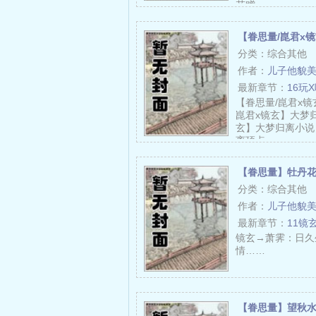
花赠……
【眷思量/崑君x
分类：综合其他
作者：
儿子他貌
最新章节：
16玩
【眷思量/崑君x
崑君x镜玄】大梦归
玄】大梦归离小说
离顶点……
【眷思量】牡丹
分类：综合其他
作者：
儿子他貌
最新章节：
11镜
镜玄→萧霁：日久
情……
【眷思量】望秋