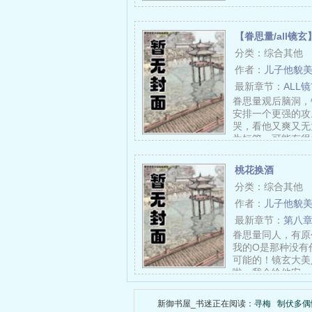
【眷思量/all
分类：综合其他
作者：
儿子他貌
最新章节：
ALL
眷思量观后脑洞，
安排一个更强的攻
哭，看他又爽又无
为短篇，可能有很
桃花换酒
分类：综合其他
作者：
儿子他貌
最新章节：
第八
眷思量同人，有原创
我的O是那种没有
可能的！镜玄大美
啦，我会给他安…
新御书屋_书迷正在阅读：
寻梅
制伏多偶