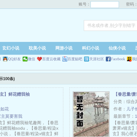
账号：
密码
玄幻小说
耽美小说
网游小说
科幻小说
仙侠小说
网
QQ好友
微信
百度云收藏
百度贴吧
天涯社区
Facebook
我
示100条)
镜玄】鲜花赠我袖
【眷思量/
分类：综合
美如花
作者：
儿子
宫主莫要害我
最新章节：
镜玄】鲜花赠我袖笔趣阁，【眷思
【眷思量/萧
花赠我袖sodu，【眷思量/程染x
萧霁x镜玄】
小说，【眷思量/程染x镜玄】鲜
玄】我心匪石