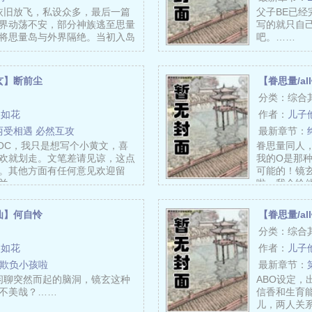
依旧放飞，私设众多，最后一篇
父子BE已
界动荡不安，部分神族逃至思量
写的就只自
将思量岛与外界隔绝。当初入岛
吧。……
……
玄】断前尘
【眷思量/a
分类：综合
美如花
作者：
儿子
两受相遇 必然互攻
最新章节：
OC，我只是想写个小黄文，喜
眷思量同人，
欢就划走。文笔差请见谅，这点
我的O是那
。其他方面有任何意见欢迎留
可能的！镜
兰……
啦，我会给
仙】何自怜
【眷思量/a
分类：综合
美如花
作者：
儿子
玄欺负小孩啦
最新章节：
闲聊突然而起的脑洞，镜玄这种
ABO设定
不美哉？……
信香和生育
儿，两人关