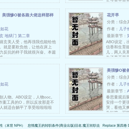
为了离开思
镜玄】美强惨O被各路大佬这样那样
花开早
分类：综合
美如花
作者：
儿子
镜玄 地狱门 第二章
最新章节：
镜玄美人受，他再强我也能给他
ABO设定
。就是要欺负他，让他在床上
信香和生育
力反抗的样子我就很兴奋。本篇
儿，两人关
多……
为了离开思
美强惨O被
分类：综合
美如花
作者：
儿子
章
最新章节：
人物。ABO设定，人物ooc。
眷思量观后
作案工具的O，所以反攻那是不
安排一个更
人就适合躺平了享受啦啦啦啦
哭，看他又
…
为短篇，可
性（末世 NPH）
怠惰魔王的转职条件(商业出版)旧名:魔王转职去
Replace 第四卷 D