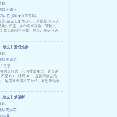
其他
他貌美如花
宝贝,你那师弟在等你呢。
萧霁x镜玄但配角攻x5，所以是攻x6.人
、经典生怀流，各种雷点齐全，请慎入。
无文笔无逻辑主开车，但是尽量做到合
LL镜玄】爱恨难参
其他
他貌美如花
42 往事
到眷思量预告，心情非常难过。这又是
不是1v1，结局HE.一直觉得镜玄很
龙，这篇终于满足了自己。眷思量你争
……
LL镜玄】梦望断
其他
他貌美如花
10结局