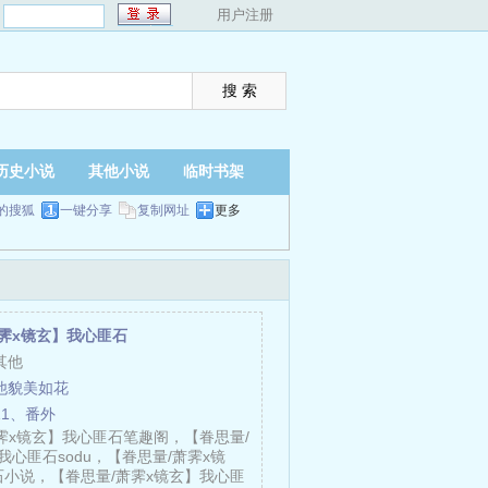
：
用户注册
历史小说
其他小说
临时书架
的搜狐
一键分享
复制网址
更多
萧霁x镜玄】我心匪石
其他
他貌美如花
11、番外
霁x镜玄】我心匪石笔趣阁，【眷思量/
我心匪石sodu，【眷思量/萧霁x镜
小说，【眷思量/萧霁x镜玄】我心匪