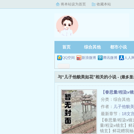
将本站设为首页
收藏本站
首页
综合其他
都市小说
QQ空间
新浪微博
腾讯微博
人人
与“儿子他貌美如花”相关的小说 -
(最多显
【眷思量/程染x
分类：综合其他
作者：
儿子他貌
最新章节：
18文
【眷思量/程染x
量/程染x镜玄】鲜
镜玄】鲜花赠我袖