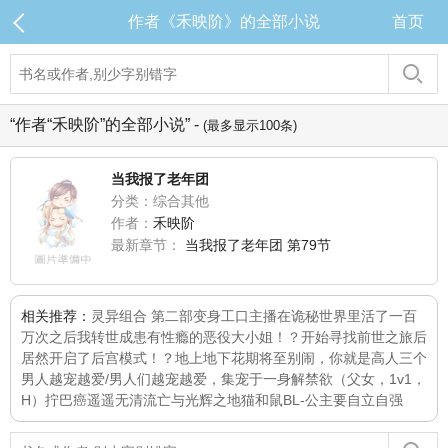
作者《禾映阶》的全部小说
首页
“作者“禾映阶”的全部小说” -
(最多显示100条)
当我报了老年团
分类：综合其他
作者：
禾映阶
最新章节：
当我报了老年团 第79节
相关推荐：
灵异组合 第二部
变身工口主播
在诡秘世界里活了一百
万次之后我转世成患有性瘾的恶役大小姐！？开始寻找前世之旅后
居然开启了后宫模式！？
地上地下花期将至
别闹，你就是高人
三个
男人越宠越爱/男人们越宠越爱，集宠于一身
解禁欲（父女，1v1，
H）
拧巴癌
遥遥无清
流亡与光辉之地
猫和鼠
BL-公主要自立自强