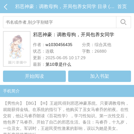
邪恶神豪：调教母狗，开局包养女同学 目录 (共10章)
首页
邪恶神豪：调教母狗，开局包养女同学
作者：
w1030456435
分类：综合其他
状态：连载
字数：26880
更新：2025-06-05 10:17:29
最新：
第10章是什么
开始阅读
加入书架
手机简介
【男性向】【BG】【H】王超民得到邪恶神豪系统。只要调教母狗，
就能获得金钱。在系统的指引下，他购买了丑女马睿乔的初夜。在性
交前，他让马睿乔朗读《百花性学》，学习性知识。第一次性交后，
他包养了马睿乔。开始了自己的邪恶生活。备注：马睿乔，十九岁，
一位丑女。军训时，王超民受性激素的影响，误以为她是美女。