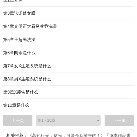
第2章开房
第3章认识处女膜
第4章光明正大看马睿乔洗澡
第5章王超民洗澡
第6章阴蒂是什么
第7章女X生殖系统是什么
第8章男X生殖系统是什么
第9章X诬告是什么
第10章是什么
上一页
下一页
相关推荐：
《暮色行光：这光，可能是我撩来的！》「※本作品未