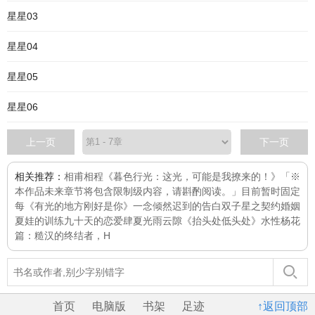
星星03
星星04
星星05
星星06
上一页
下一页
相关推荐：
相甫相程
《暮色行光：这光，可能是我撩来的！》「※
本作品未来章节将包含限制级内容，请斟酌阅读。」目前暂时固定
每
《有光的地方刚好是你》
一念倾然
迟到的告白
双子星之契约婚姻
夏娃的训练
九十天的恋爱
肆夏
光雨云隙
《抬头处低头处》
水性杨花
篇：糙汉的终结者，H
首页
电脑版
书架
足迹
↑返回顶部