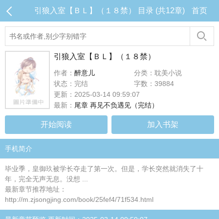
引狼入室【ＢＬ】（１８禁） 目录 (共12章)
首页
引狼入室【ＢＬ】（１８禁）
作者：
醉意儿
分类：耽美小说
状态：完结
字数：39884
更新：2025-03-14 09:59:07
最新：
尾章 再见不负遇见（完结）
开始阅读
加入书架
手机简介
毕业季，皇御玖被学长夺走了第一次。但是，学长突然就消失了十
年，完全无声无息。没想 ...
最新章节推荐地址：
http://m.zjsongjing.com/book/25fef4/71f534.html