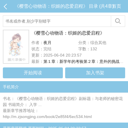
《樱雪心动物语：织姬的恋爱启程》 目录 (共4章)
首页
《樱雪心动物语：织姬的恋爱启程》
作者：
夜月
分类：综合其他
状态：完结
字数：132
更新：2025-06-04 20:23:57
最新：
第１章：新学年的考验第２章：意外的挑战者第３章：师生联合研习第４章：挑战与成长的考验第５章：影响力的延续第６章：家庭与事业的平衡第７章：国际教学交流第８章：心动再起的回忆展第９章：教育之路的永续经营第
开始阅读
加入书架
手机简介
书名：《樱雪心动物语：织姬的恋爱启程》副标题：与老师的秘密花
园 书籍简介： 入学 ...
最新章节推荐地址：
http://m.zjsongjing.com/book/2e85f4/6ec534.html