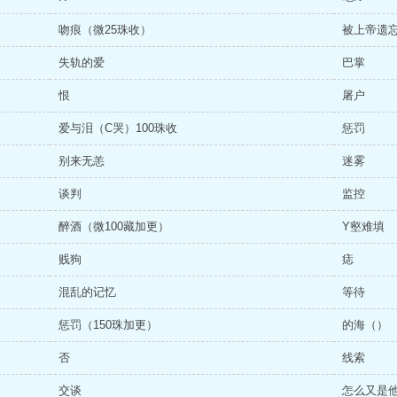
吻痕（微25珠收）
被上帝遗
失轨的爱
巴掌
恨
屠户
爱与泪（C哭）100珠收
惩罚
别来无恙
迷雾
谈判
监控
醉酒（微100藏加更）
Y壑难填
贱狗
痣
混乱的记忆
等待
惩罚（150珠加更）
的海（）
否
线索
交谈
怎么又是