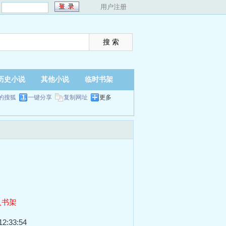
：
用户注册
历史小说
其他小说
临时书架
的搜狐
一键分享
复制网址
更多
入书架
2:33:54