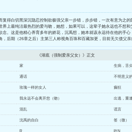
失而复得白切黑深沉隐忍控制欲极强父亲一步错，步步错，一次有意为之的
世界上最纯洁最热烈的爱与吻，她想，如果可以，这辈子她永远也不想和
欲念。这是他精心养育多年的娇花，沉禹想，她本就该永远待在他的手心
角，后期（26章之后）主第三人称视角百珠和百藏加更，目前无欠债父亲
《湖底（强制爱亲父女）》正文
家
生病，舌
通话
不明意义
玫瑰一样的女人
癫狂
我永远不会离开您（吻）
出逃，重
混乱
谎言
沈禹的自白
签（微）
R
吃N