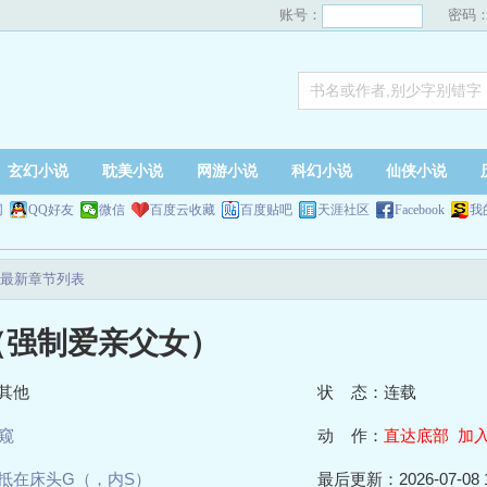
账号：
密码
玄幻小说
耽美小说
网游小说
科幻小说
仙侠小说
网
QQ好友
微信
百度云收藏
百度贴吧
天涯社区
Facebook
我
最新章节列表
（强制爱亲父女）
其他
状 态：连载
窥
动 作：
直达底部
加
抵在床头G（，内S）
最后更新：2026-07-08 1