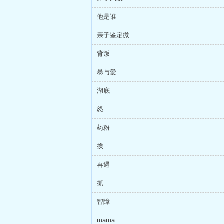
他是谁
亲子鉴定微
背叛
暴与爱
湖底
怒
药粉
挨
再遇
抓
智障
mama