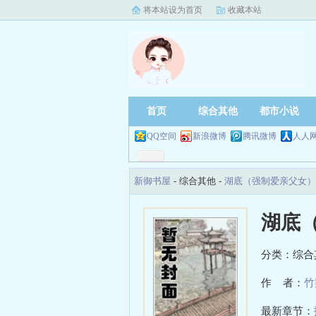
将本站设为首页
收藏本站
首页
综合其他
都市小说
QQ空间
新浪微博
腾讯微博
人人
新御书屋
- 综合其他 -
湖底（强制爱亲父女）
湖底
分类：综合
作 者：
竹
最新章节：