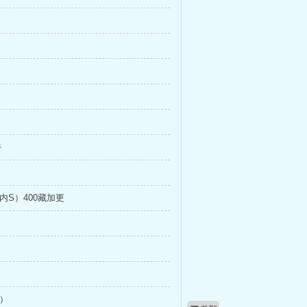
兽
内S）400藏加更
）