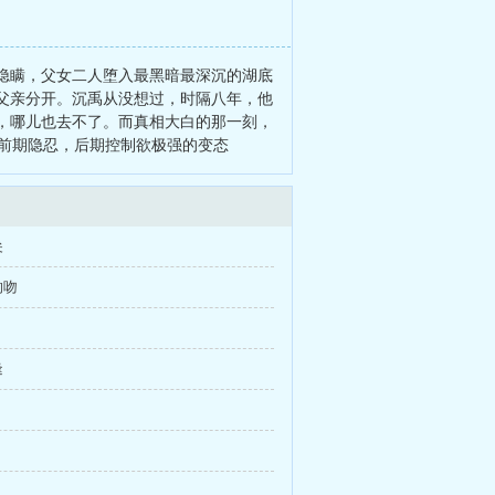
隐瞒，父女二人堕入最黑暗最深沉的湖底
父亲分开。沉禹从没想过，时隔八年，他
，哪儿也去不了。而真相大白的那一刻，
前期隐忍，后期控制欲极强的变态
尖
的吻
逢