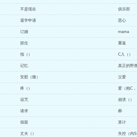
不是现在
俱乐部
退学申请
恶心
订婚
mama
抓住
重返
指（）
C入（）
记忆
真正的野
安慰（微）
父爱
疼（）
爱（抱C，
诅咒
崩溃（）
请求
葬
假面
算计
丈夫（）
失控（内S