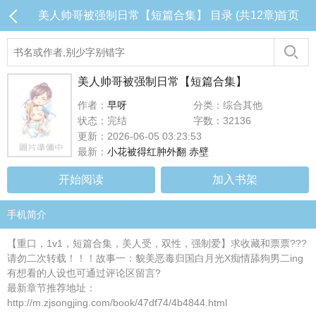
美人帅哥被强制日常【短篇合集】 目录 (共12章)
首页
美人帅哥被强制日常【短篇合集】
作者：
早呀
分类：综合其他
状态：完结
字数：32136
更新：2026-06-05 03:23:53
最新：
小花被得红肿外翻 赤壁
开始阅读
加入书架
手机简介
【重口，1v1，短篇合集，美人受，双性，强制爱】求收藏和票票???
请勿二次转载！！！故事一：貌美恶毒归国白月光X痴情舔狗男二ing
有想看的人设也可通过评论区留言?
最新章节推荐地址：
http://m.zjsongjing.com/book/47df74/4b4844.html