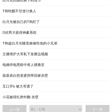
白月光归国经典下药情节
T狗吃醋不甘使计换人
白月光被自己的T狗烂了
D丝男大获得神豪系统
T狗趁白月光睡觉偷偷吃他的小兄弟
主播维护大哥私下发擦边视频
电梯停电黑暗中将人猥亵至
面基表白把老婆拐带回家赤壁
互口开b 被大哥透了
小花被得红肿外翻 赤壁
上一页
下一页