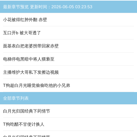
最新章节预览 更新时间：2026-06-05 03:23:53
小花被得红肿外翻 赤壁
互口开b 被大哥透了
面基表白把老婆拐带回家赤壁
电梯停电黑暗中将人猥亵至
主播维护大哥私下发擦边视频
T狗趁白月光睡觉偷偷吃他的小兄弟
全部章节列表
白月光归国经典下药情节
T狗吃醋不甘使计换人