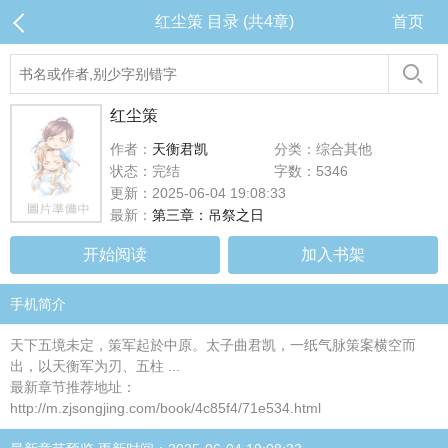
红尘策 目录 (共4章)
首页
红尘策
作者：
天衡君凯
分类：综合其他
状态：完结
字数：5346
更新：2025-06-04 19:08:33
最新：
第三章：吊祭之日
开始阅读
加入书架
手机简介
天下五境未定，策军起於中原。太子曲君凯，一纸气脉策案横空而
出，以天衡军为刃、五柱 ...
最新章节推荐地址：
http://m.zjsongjing.com/book/4c85f4/71e534.html