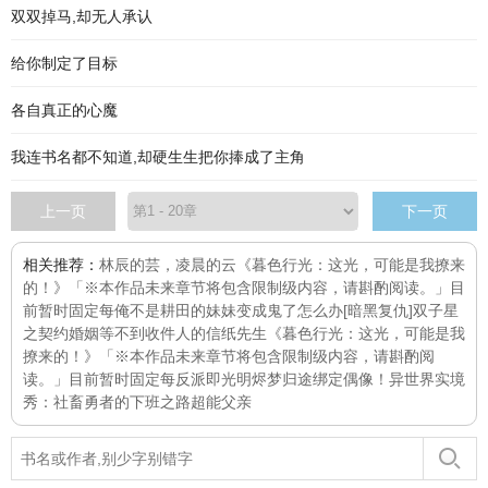
双双掉马,却无人承认
给你制定了目标
各自真正的心魔
我连书名都不知道,却硬生生把你捧成了主角
上一页
下一页
相关推荐：
林辰的芸，凌晨的云
《暮色行光：这光，可能是我撩来
的！》「※本作品未来章节将包含限制级内容，请斟酌阅读。」目
前暂时固定每
俺不是耕田的
妹妹变成鬼了怎么办[暗黑复仇]
双子星
之契约婚姻
等不到收件人的信纸先生
《暮色行光：这光，可能是我
撩来的！》「※本作品未来章节将包含限制级内容，请斟酌阅
读。」目前暂时固定每
反派即光明
烬梦归途
绑定偶像！
异世界实境
秀：社畜勇者的下班之路
超能父亲