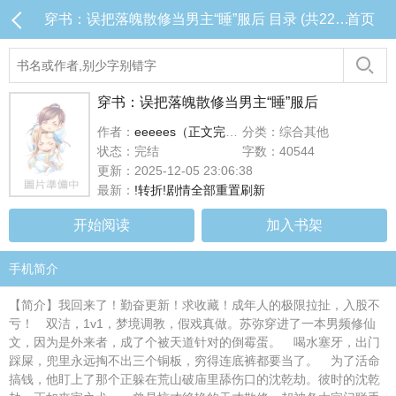
穿书：误把落魄散修当男主“睡”服后 目录 (共22章)
首页
穿书：误把落魄散修当男主“睡”服后
作者：
eeeees（正文完结版）
分类：综合其他
状态：完结
字数：40544
更新：2025-12-05 23:06:38
最新：
!转折!剧情全部重置刷新
开始阅读
加入书架
手机简介
【简介】我回来了！勤奋更新！求收藏！成年人的极限拉扯，入股不
亏！ 双洁，1v1，梦境调教，假戏真做。苏弥穿进了一本男频修仙
文，因为是外来者，成了个被天道针对的倒霉蛋。 喝水塞牙，出门
踩屎，兜里永远掏不出三个铜板，穷得连底裤都要当了。 为了活命
搞钱，他盯上了那个正躲在荒山破庙里舔伤口的沈乾劫。彼时的沈乾