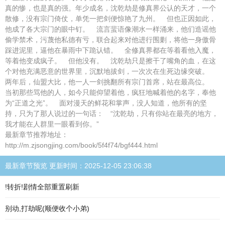
真的惨，也是真的强。年少成名，沈乾劫是修真界公认的天才，一个
散修，没有宗门倚仗，单凭一把剑便惊艳了九州。 但也正因如此，
他成了各大宗门的眼中钉。 流言蜚语像潮水一样涌来，他们造谣他
偷学禁术，污蔑他私德有亏，联合起来对他进行围剿，将他一身傲骨
踩进泥里，逼他在暴雨中下跪认错。 全修真界都在等着看他入魔，
等着他变成疯子。 但他没有。 沈乾劫只是擦干了嘴角的血，在这
个对他充满恶意的世界里，沉默地拔剑，一次次在生死边缘突破。
两年后，仙盟大比，他一人一剑挑翻所有宗门首席，站在最高位。
当初那些骂他的人，如今只能仰望着他，疯狂地喊着他的名字，奉他
为“正道之光”。 面对漫天的鲜花和掌声，没人知道，他所有的坚
持，只为了那人说过的一句话： “沈乾劫，只有你站在最亮的地方，
我才能在人群里一眼看到你。”
最新章节推荐地址：
http://m.zjsongjing.com/book/5f4f74/bgf444.html
最新章节预览 更新时间：2025-12-05 23:06:38
!转折!剧情全部重置刷新
别动,打劫呢(顺便收个小弟)