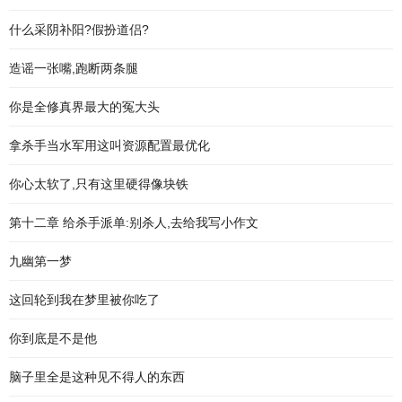
什么采阴补阳?假扮道侣?
造谣一张嘴,跑断两条腿
你是全修真界最大的冤大头
拿杀手当水军用这叫资源配置最优化
你心太软了,只有这里硬得像块铁
第十二章 给杀手派单:别杀人,去给我写小作文
九幽第一梦
这回轮到我在梦里被你吃了
你到底是不是他
脑子里全是这种见不得人的东西