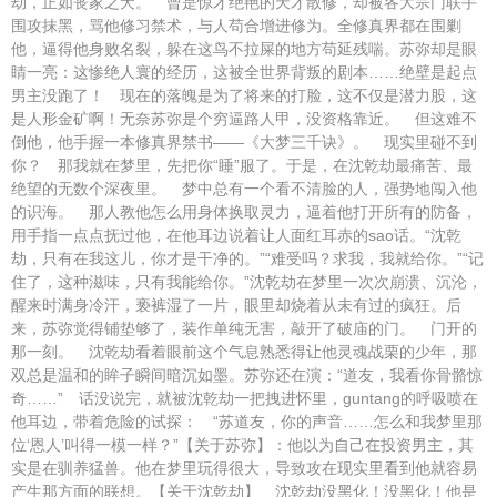
劫，正如丧家之犬。 曾是惊才绝艳的天才散修，却被各大宗门联手
围攻抹黑，骂他修习禁术，与人苟合增进修为。全修真界都在围剿
他，逼得他身败名裂，躲在这鸟不拉屎的地方苟延残喘。苏弥却是眼
睛一亮：这惨绝人寰的经历，这被全世界背叛的剧本……绝壁是起点
男主没跑了！ 现在的落魄是为了将来的打脸，这不仅是潜力股，这
是人形金矿啊！无奈苏弥是个穷逼路人甲，没资格靠近。 但这难不
倒他，他手握一本修真界禁书——《大梦三千诀》。 现实里碰不到
你？ 那我就在梦里，先把你“睡”服了。于是，在沈乾劫最痛苦、最
绝望的无数个深夜里。 梦中总有一个看不清脸的人，强势地闯入他
的识海。 那人教他怎么用身体换取灵力，逼着他打开所有的防备，
用手指一点点抚过他，在他耳边说着让人面红耳赤的sao话。“沈乾
劫，只有在我这儿，你才是干净的。”“难受吗？求我，我就给你。”“记
住了，这种滋味，只有我能给你。”沈乾劫在梦里一次次崩溃、沉沦，
醒来时满身冷汗，亵裤湿了一片，眼里却烧着从未有过的疯狂。后
来，苏弥觉得铺垫够了，装作单纯无害，敲开了破庙的门。 门开的
那一刻。 沈乾劫看着眼前这个气息熟悉得让他灵魂战栗的少年，那
双总是温和的眸子瞬间暗沉如墨。苏弥还在演：“道友，我看你骨骼惊
奇……” 话没说完，就被沈乾劫一把拽进怀里，guntang的呼吸喷在
他耳边，带着危险的试探： “苏道友，你的声音……怎么和我梦里那
位‘恩人’叫得一模一样？”【关于苏弥】：他以为自己在投资男主，其
实是在驯养猛兽。他在梦里玩得很大，导致攻在现实里看到他就容易
产生那方面的联想。【关于沈乾劫】 沈乾劫没黑化！没黑化！他是