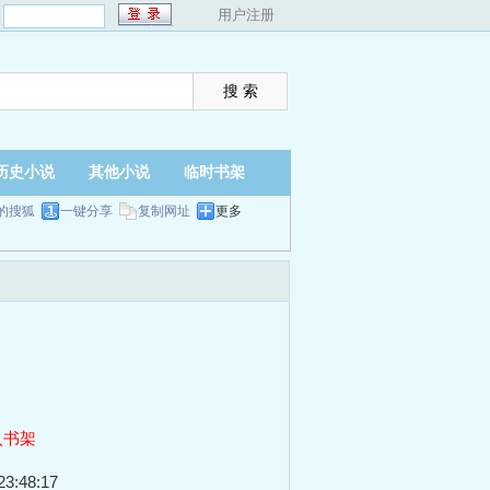
：
用户注册
历史小说
其他小说
临时书架
的搜狐
一键分享
复制网址
更多
入书架
3:48:17