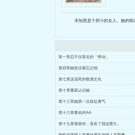
宋知恩是个胆小的女人。她的暗恋
第一章忍不住靠近的「悸动」
第四章她曾试着忘记他
第七章这该死的敬酒文化
第十章重新认识她
第十三章她第一次鼓起勇气
第十六章要命的AA
第十九章谢谢你，喜欢了我这麽久。
随机掉落情人节番外周五的情人节聚餐