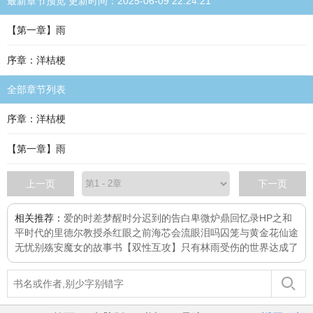
最新章节预览 更新时间：2025-06-09 22:24:21
【第一章】雨
序章：洋桔梗
全部章节列表
序章：洋桔梗
【第一章】雨
上一页
下一页
相关推荐：
爱的时差
梦醒时分
迟到的告白
卑微炉鼎回忆录
HP之和
平时代的里德尔教授
杀红眼之前
海芯会流眼泪吗
囚笼与黄金花
仙途
无忧
别殇安
魔女的故事书
【双性互攻】只有林雨受伤的世界达成了