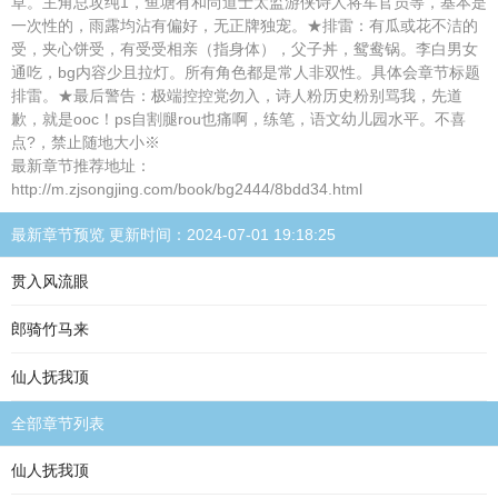
草。主角总攻纯1，鱼塘有和尚道士太监游侠诗人将军官员等，基本是
一次性的，雨露均沾有偏好，无正牌独宠。★排雷：有瓜或花不洁的
受，夹心饼受，有受受相亲（指身体），父子丼，鸳鸯锅。李白男女
通吃，bg内容少且拉灯。所有角色都是常人非双性。具体会章节标题
排雷。★最后警告：极端控控党勿入，诗人粉历史粉别骂我，先道
歉，就是ooc！ps自割腿rou也痛啊，练笔，语文幼儿园水平。不喜
点?，禁止随地大小※
最新章节推荐地址：
http://m.zjsongjing.com/book/bg2444/8bdd34.html
最新章节预览 更新时间：2024-07-01 19:18:25
贯入风流眼
郎骑竹马来
仙人抚我顶
全部章节列表
仙人抚我顶