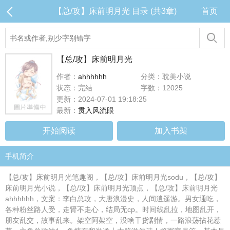
【总/攻】床前明月光 目录 (共3章)
首页
【总/攻】床前明月光
作者：
ahhhhhh
分类：耽美小说
状态：完结
字数：12025
更新：2024-07-01 19:18:25
最新：
贯入风流眼
开始阅读
加入书架
手机简介
【总/攻】床前明月光笔趣阁，【总/攻】床前明月光sodu，【总/攻】
床前明月光小说，【总/攻】床前明月光顶点，【总/攻】床前明月光
ahhhhhh，文案：李白总攻，大唐浪漫史，人间逍遥游。男女通吃，
各种粉丝路人受，走肾不走心，结局无cp。时间线乱拉，地图乱开，
朋友乱交，故事乱来。架空阿架空，没啥干货剧情，一路浪荡拈花惹