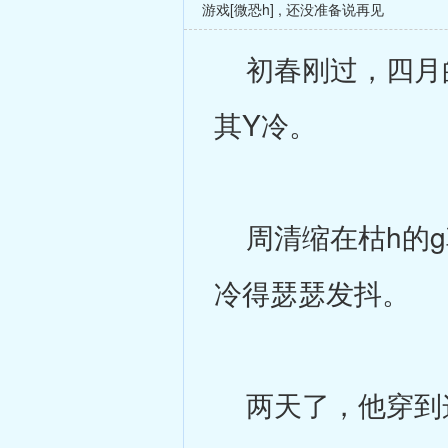
游戏[微恐h]
,
还没准备说再见
初春刚过，四月的
其Y冷。
周清缩在枯h的g
冷得瑟瑟发抖。
两天了，他穿到这