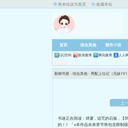
将本站设为首页
收藏本站
首页
综合其他
都市小说
QQ空间
新浪微博
腾讯微博
人人
新御书屋
- 综合其他 -
男配上位记（兄妹1V
上
书迷正在阅读：
肆夏
,
诅咒的石板
,
【S
的！》「※本作品未来章节将包含限制